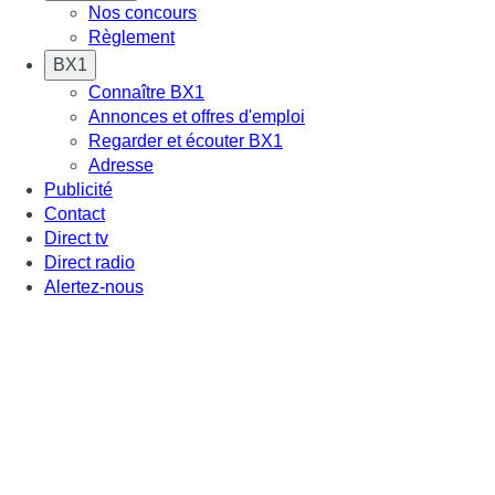
Nos concours
Règlement
BX1
Connaître BX1
Annonces et offres d'emploi
Regarder et écouter BX1
Adresse
Publicité
Contact
Direct tv
Direct radio
Alertez-nous