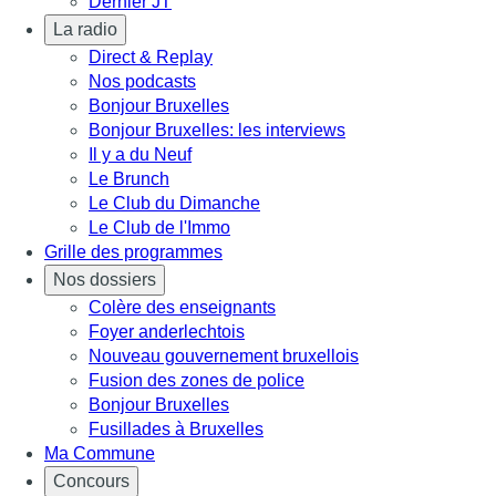
Dernier JT
La radio
Direct & Replay
Nos podcasts
Bonjour Bruxelles
Bonjour Bruxelles: les interviews
Il y a du Neuf
Le Brunch
Le Club du Dimanche
Le Club de l'Immo
Grille des programmes
Nos dossiers
Colère des enseignants
Foyer anderlechtois
Nouveau gouvernement bruxellois
Fusion des zones de police
Bonjour Bruxelles
Fusillades à Bruxelles
Ma Commune
Concours