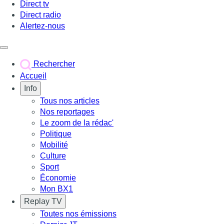
Direct tv
Direct radio
Alertez-nous
Déclencher le menu
Rechercher
Accueil
Info
Tous nos articles
Nos reportages
Le zoom de la rédac'
Politique
Mobilité
Culture
Sport
Économie
Mon BX1
Replay TV
Toutes nos émissions