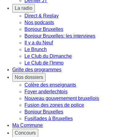
Dernier JT
La radio
Direct & Replay
Nos podcasts
Bonjour Bruxelles
Bonjour Bruxelles: les interviews
Il y a du Neuf
Le Brunch
Le Club du Dimanche
Le Club de l'Immo
Grille des programmes
Nos dossiers
Colère des enseignants
Foyer anderlechtois
Nouveau gouvernement bruxellois
Fusion des zones de police
Bonjour Bruxelles
Fusillades à Bruxelles
Ma Commune
Concours