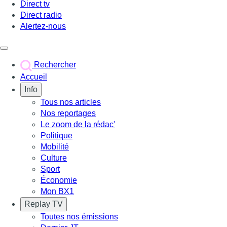
Direct tv
Direct radio
Alertez-nous
Déclencher le menu
Rechercher
Accueil
Info
Tous nos articles
Nos reportages
Le zoom de la rédac'
Politique
Mobilité
Culture
Sport
Économie
Mon BX1
Replay TV
Toutes nos émissions