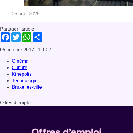
Consulter l'article "Violente altercation à la
05 août 2026
Partager l'article
Facebook
Twitter
WhatsApp
Share
05 octobre 2017
- 11h02
Cinéma
Culture
Kinepolis
Technologie
Bruxelles-ville
Offres d’emploi