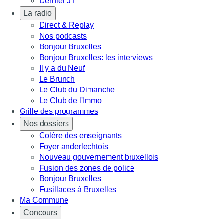
Dernier JT
La radio
Direct & Replay
Nos podcasts
Bonjour Bruxelles
Bonjour Bruxelles: les interviews
Il y a du Neuf
Le Brunch
Le Club du Dimanche
Le Club de l'Immo
Grille des programmes
Nos dossiers
Colère des enseignants
Foyer anderlechtois
Nouveau gouvernement bruxellois
Fusion des zones de police
Bonjour Bruxelles
Fusillades à Bruxelles
Ma Commune
Concours