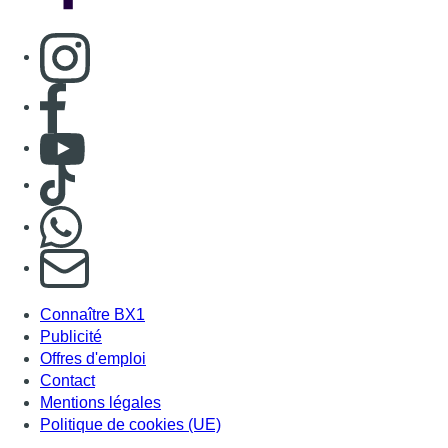
Consulter page Instagram
Consulter page Facebook
Consulter Youtube
Consulter TikTok
Nous rejoindre sur Whatsapp
S'abonner à notre newsletter
Connaître BX1
Publicité
Offres d'emploi
Contact
Mentions légales
Politique de cookies (UE)