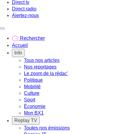
Direct tv
Direct radio
Alertez-nous
Déclencher le menu
Rechercher
Accueil
Info
Tous nos articles
Nos reportages
Le zoom de la rédac'
Politique
Mobilité
Culture
Sport
Économie
Mon BX1
Replay TV
Toutes nos émissions