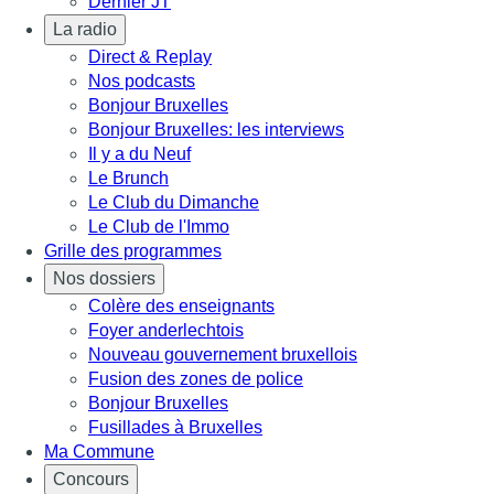
Dernier JT
La radio
Direct & Replay
Nos podcasts
Bonjour Bruxelles
Bonjour Bruxelles: les interviews
Il y a du Neuf
Le Brunch
Le Club du Dimanche
Le Club de l'Immo
Grille des programmes
Nos dossiers
Colère des enseignants
Foyer anderlechtois
Nouveau gouvernement bruxellois
Fusion des zones de police
Bonjour Bruxelles
Fusillades à Bruxelles
Ma Commune
Concours