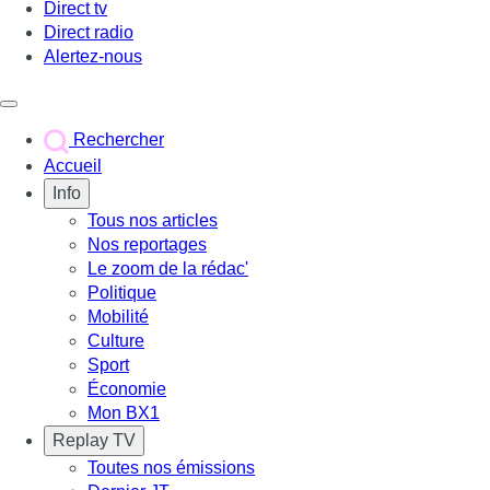
Direct tv
Direct radio
Alertez-nous
Déclencher le menu
Rechercher
Accueil
Info
Tous nos articles
Nos reportages
Le zoom de la rédac'
Politique
Mobilité
Culture
Sport
Économie
Mon BX1
Replay TV
Toutes nos émissions