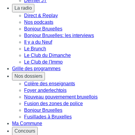
Dernier JT
La radio
Direct & Replay
Nos podcasts
Bonjour Bruxelles
Bonjour Bruxelles: les interviews
Il y a du Neuf
Le Brunch
Le Club du Dimanche
Le Club de l'Immo
Grille des programmes
Nos dossiers
Colère des enseignants
Foyer anderlechtois
Nouveau gouvernement bruxellois
Fusion des zones de police
Bonjour Bruxelles
Fusillades à Bruxelles
Ma Commune
Concours