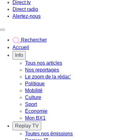
Direct tv
Direct radio
Alertez-nous
Déclencher le menu
Rechercher
Accueil
Info
Tous nos articles
Nos reportages
Le zoom de la rédac'
Politique
Mobilité
Culture
Sport
Économie
Mon BX1
Replay TV
Toutes nos émissions