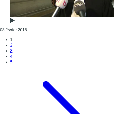
Consulter l'article "Procès Abdeslam: la réaction 
08 février 2018
1
2
3
4
5
Page suivante