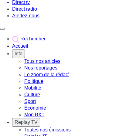
Direct tv
Direct radio
Alertez-nous
Déclencher le menu
Rechercher
Accueil
Info
Tous nos articles
Nos reportages
Le zoom de la rédac'
Politique
Mobilité
Culture
Sport
Économie
Mon BX1
Replay TV
Toutes nos émissions