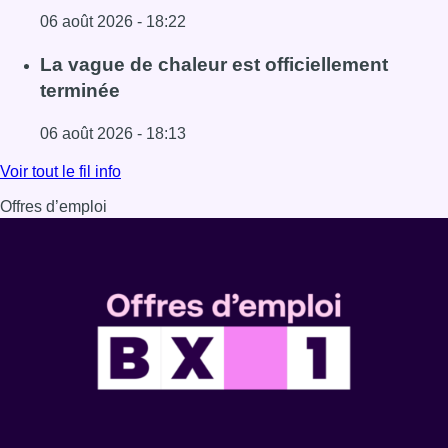
06 août 2026 - 18:22
Lire l'article À Bruxelles, le blocus s’invite dans des lieux i
La vague de chaleur est officiellement
terminée
06 août 2026 - 18:13
Lire l'article La vague de chaleur est officiellement termin
Voir tout le fil info
Offres d’emploi