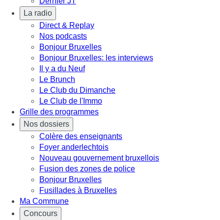
Dernier JT
La radio
Direct & Replay
Nos podcasts
Bonjour Bruxelles
Bonjour Bruxelles: les interviews
Il y a du Neuf
Le Brunch
Le Club du Dimanche
Le Club de l'Immo
Grille des programmes
Nos dossiers
Colère des enseignants
Foyer anderlechtois
Nouveau gouvernement bruxellois
Fusion des zones de police
Bonjour Bruxelles
Fusillades à Bruxelles
Ma Commune
Concours