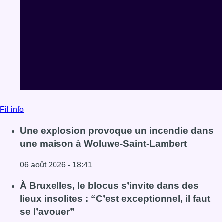
Fil info
Une explosion provoque un incendie dans
une maison à Woluwe-Saint-Lambert
06 août 2026 - 18:41
Lire l'article Une explosion provoque un incendie dans 
À Bruxelles, le blocus s’invite dans des
lieux insolites : “C’est exceptionnel, il faut
se l’avouer”