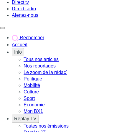
Direct tv
Direct radio
Alertez-nous
Déclencher le menu
Rechercher
Accueil
Info
Tous nos articles
Nos reportages
Le zoom de la rédac'
Politique
Mobilité
Culture
Sport
Économie
Mon BX1
Replay TV
Toutes nos émissions