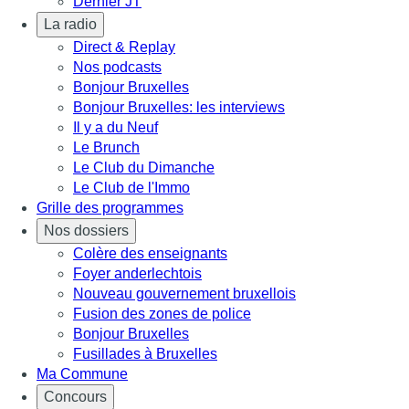
Dernier JT
La radio
Direct & Replay
Nos podcasts
Bonjour Bruxelles
Bonjour Bruxelles: les interviews
Il y a du Neuf
Le Brunch
Le Club du Dimanche
Le Club de l'Immo
Grille des programmes
Nos dossiers
Colère des enseignants
Foyer anderlechtois
Nouveau gouvernement bruxellois
Fusion des zones de police
Bonjour Bruxelles
Fusillades à Bruxelles
Ma Commune
Concours