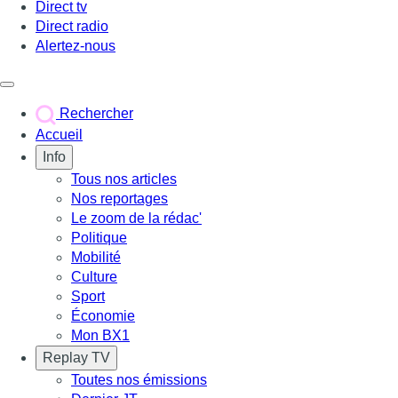
Direct tv
Direct radio
Alertez-nous
Déclencher le menu
Rechercher
Accueil
Info
Tous nos articles
Nos reportages
Le zoom de la rédac'
Politique
Mobilité
Culture
Sport
Économie
Mon BX1
Replay TV
Toutes nos émissions