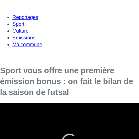
Reportages
Sport
Culture
Émissions
Ma commune
Sport vous offre une première
émission bonus : on fait le bilan de
la saison de futsal
En période de confinement, les compétitions sportives
sont suspendues mais les sportifs bruxellois ne s’arrêtent
pas. SPORT leur donne la parole dans un format « bonus »
pour dresser le bilan de la saison, tirer les enseignements
et parler des futurs projets.