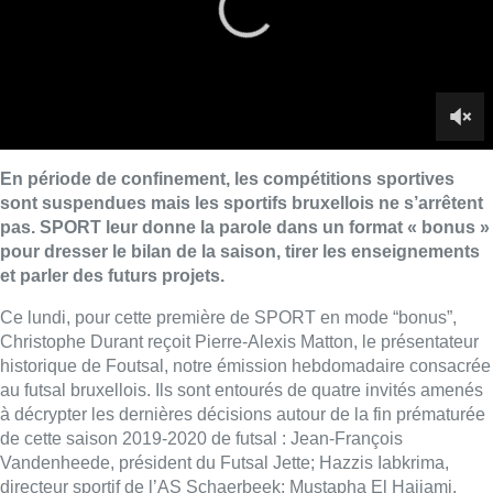
Ce lundi, pour cette première de SPORT en mode “bonus”,
Christophe Durant reçoit Pierre-Alexis Matton, le présentateur
historique de Foutsal, notre émission hebdomadaire consacrée
au futsal bruxellois. Ils sont entourés de quatre invités amenés
à décrypter les dernières décisions autour de la fin prématurée
de cette saison 2019-2020 de futsal : Jean-François
Vandenheede, président du Futsal Jette; Hazzis Iabkrima,
directeur sportif de l’AS Schaerbeek; Mustapha El Hajjami,
entraîneur du LART Bruxelles; et Mustapha Rezki, joueur
d’Anneessens 25.
■ Présenté par
Christophe Durant
et
Pierre-Alexis
Matton.
Lire aussi :
Un nouveau club de MMA ouvre
ses portes à Evere : “C’est pas
comme on voit à la télé”