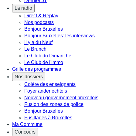
Dernier JT
La radio
Direct & Replay
Nos podcasts
Bonjour Bruxelles
Bonjour Bruxelles: les interviews
Il y a du Neuf
Le Brunch
Le Club du Dimanche
Le Club de l'Immo
Grille des programmes
Nos dossiers
Colère des enseignants
Foyer anderlechtois
Nouveau gouvernement bruxellois
Fusion des zones de police
Bonjour Bruxelles
Fusillades à Bruxelles
Ma Commune
Concours