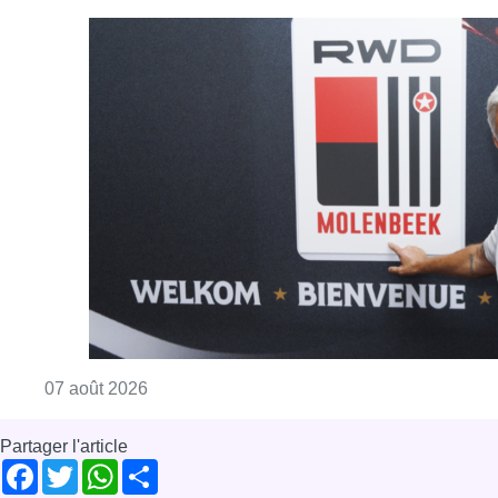
Consulter l'article "Le RWDM récolte déjà 10
07 août 2026
Partager l'article
Facebook
Twitter
WhatsApp
Share
07 avril 2020
- 08h00
bonus
foutsal
Futsal
BX1 à la maison
Sport
Offres d’emploi