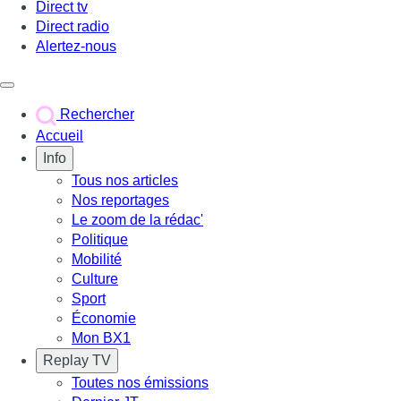
Direct tv
Direct radio
Alertez-nous
Déclencher le menu
Rechercher
Accueil
Info
Tous nos articles
Nos reportages
Le zoom de la rédac'
Politique
Mobilité
Culture
Sport
Économie
Mon BX1
Replay TV
Toutes nos émissions