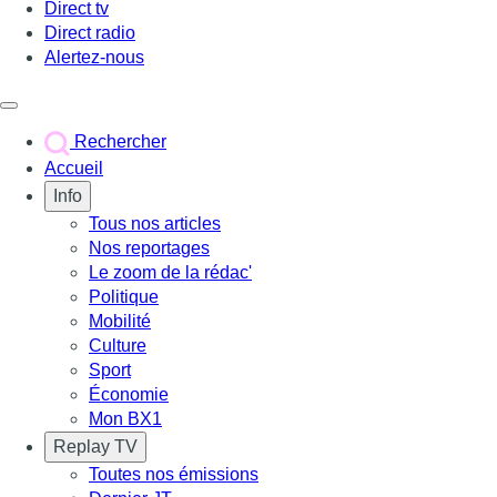
Direct tv
Direct radio
Alertez-nous
Déclencher le menu
Rechercher
Accueil
Info
Tous nos articles
Nos reportages
Le zoom de la rédac'
Politique
Mobilité
Culture
Sport
Économie
Mon BX1
Replay TV
Toutes nos émissions