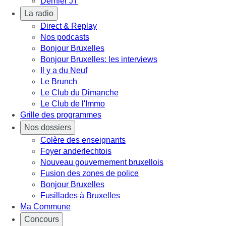
Dernier JT
La radio
Direct & Replay
Nos podcasts
Bonjour Bruxelles
Bonjour Bruxelles: les interviews
Il y a du Neuf
Le Brunch
Le Club du Dimanche
Le Club de l'Immo
Grille des programmes
Nos dossiers
Colère des enseignants
Foyer anderlechtois
Nouveau gouvernement bruxellois
Fusion des zones de police
Bonjour Bruxelles
Fusillades à Bruxelles
Ma Commune
Concours