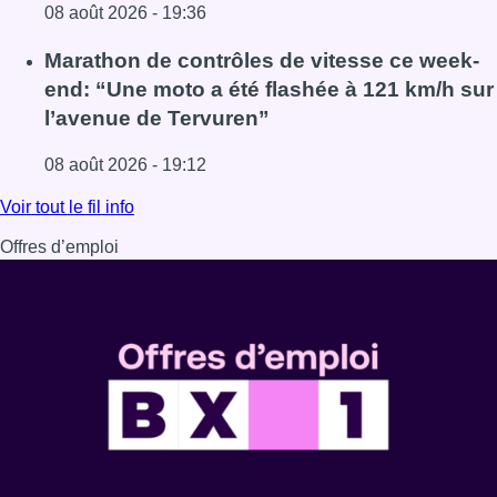
08 août 2026 - 19:36
Lire l'article Au Moeraske, Bart Hanssens recense des ins
Marathon de contrôles de vitesse ce week-
end: “Une moto a été flashée à 121 km/h sur
l’avenue de Tervuren”
08 août 2026 - 19:12
Lire l'article Marathon de contrôles de vitesse ce week-e
Voir tout le fil info
Offres d’emploi