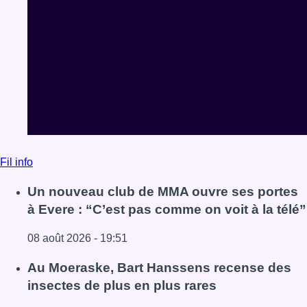
Fil info
Un nouveau club de MMA ouvre ses portes
à Evere : “C’est pas comme on voit à la télé”
08 août 2026 - 19:51
Lire l'article Un nouveau club de MMA ouvre ses portes à E
Au Moeraske, Bart Hanssens recense des
insectes de plus en plus rares