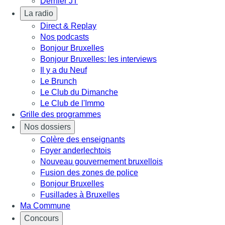
Dernier JT
La radio
Direct & Replay
Nos podcasts
Bonjour Bruxelles
Bonjour Bruxelles: les interviews
Il y a du Neuf
Le Brunch
Le Club du Dimanche
Le Club de l'Immo
Grille des programmes
Nos dossiers
Colère des enseignants
Foyer anderlechtois
Nouveau gouvernement bruxellois
Fusion des zones de police
Bonjour Bruxelles
Fusillades à Bruxelles
Ma Commune
Concours