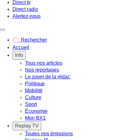
Direct tv
Direct radio
Alertez-nous
Déclencher le menu
Rechercher
Accueil
Info
Tous nos articles
Nos reportages
Le zoom de la rédac'
Politique
Mobilité
Culture
Sport
Économie
Mon BX1
Replay TV
Toutes nos émissions