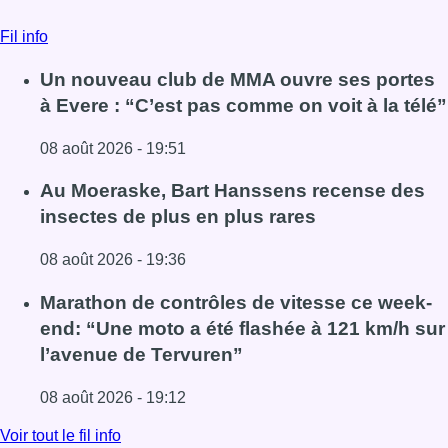
Fil info
Un nouveau club de MMA ouvre ses portes
à Evere : “C’est pas comme on voit à la télé”
08 août 2026 - 19:51
Lire l'article Un nouveau club de MMA ouvre ses portes à E
Au Moeraske, Bart Hanssens recense des
insectes de plus en plus rares
08 août 2026 - 19:36
Lire l'article Au Moeraske, Bart Hanssens recense des ins
Marathon de contrôles de vitesse ce week-
end: “Une moto a été flashée à 121 km/h sur
l’avenue de Tervuren”
08 août 2026 - 19:12
Lire l'article Marathon de contrôles de vitesse ce week-e
Voir tout le fil info