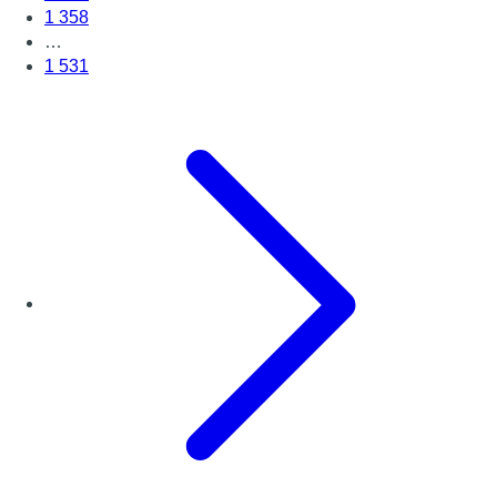
1 358
…
1 531
Page suivante