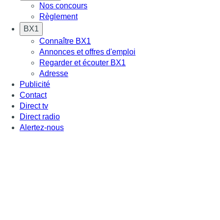
Nos concours
Règlement
BX1
Connaître BX1
Annonces et offres d'emploi
Regarder et écouter BX1
Adresse
Publicité
Contact
Direct tv
Direct radio
Alertez-nous