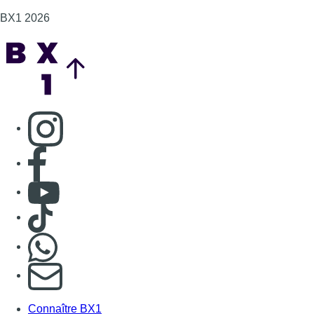
BX1 2026
Back to top
Consulter page Instagram
Consulter page Facebook
Consulter Youtube
Consulter TikTok
Nous rejoindre sur Whatsapp
S'abonner à notre newsletter
Connaître BX1