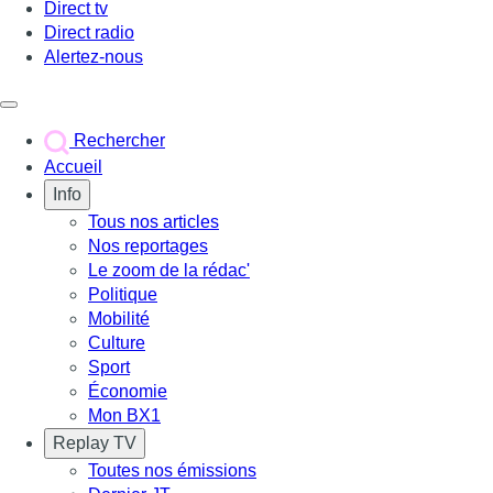
Direct tv
Direct radio
Alertez-nous
Déclencher le menu
Rechercher
Accueil
Info
Tous nos articles
Nos reportages
Le zoom de la rédac'
Politique
Mobilité
Culture
Sport
Économie
Mon BX1
Replay TV
Toutes nos émissions