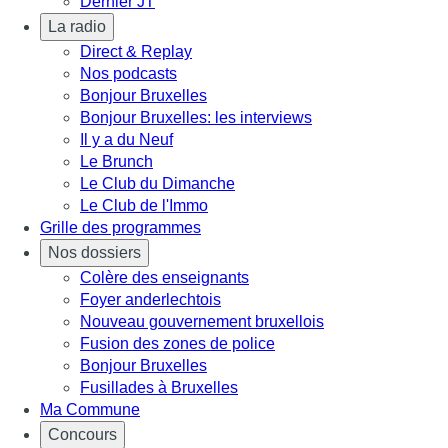
Dernier JT
La radio
Direct & Replay
Nos podcasts
Bonjour Bruxelles
Bonjour Bruxelles: les interviews
Il y a du Neuf
Le Brunch
Le Club du Dimanche
Le Club de l'Immo
Grille des programmes
Nos dossiers
Colère des enseignants
Foyer anderlechtois
Nouveau gouvernement bruxellois
Fusion des zones de police
Bonjour Bruxelles
Fusillades à Bruxelles
Ma Commune
Concours