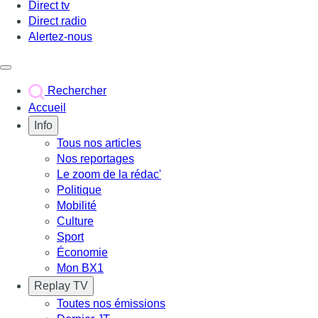
Direct tv
Direct radio
Alertez-nous
Déclencher le menu
Rechercher
Accueil
Info
Tous nos articles
Nos reportages
Le zoom de la rédac'
Politique
Mobilité
Culture
Sport
Économie
Mon BX1
Replay TV
Toutes nos émissions