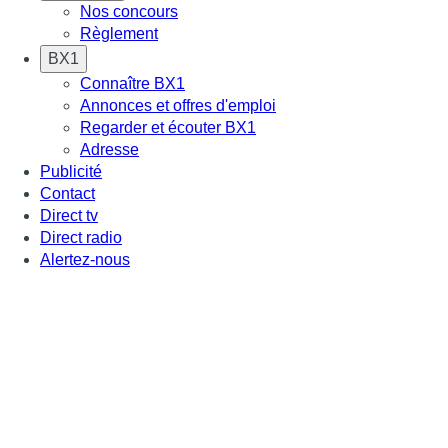
Nos concours
Règlement
BX1
Connaître BX1
Annonces et offres d'emploi
Regarder et écouter BX1
Adresse
Publicité
Contact
Direct tv
Direct radio
Alertez-nous