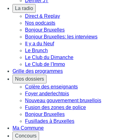
Dernier JT
La radio
Direct & Replay
Nos podcasts
Bonjour Bruxelles
Bonjour Bruxelles: les interviews
Il y a du Neuf
Le Brunch
Le Club du Dimanche
Le Club de l'Immo
Grille des programmes
Nos dossiers
Colère des enseignants
Foyer anderlechtois
Nouveau gouvernement bruxellois
Fusion des zones de police
Bonjour Bruxelles
Fusillades à Bruxelles
Ma Commune
Concours