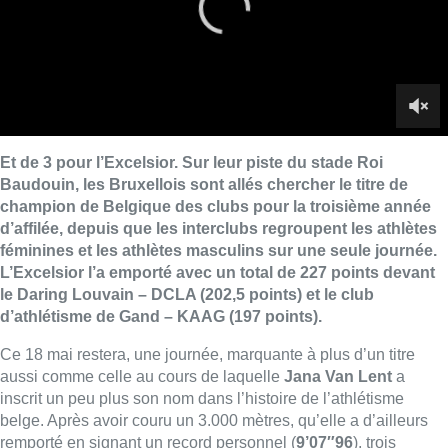
L’Excelsior l’a emporté avec un total de 227 points devant
le Daring Louvain – DCLA (202,5 points) et le club
d’athlétisme de Gand – KAAG (197 points).
Ce 18 mai restera, une journée, marquante à plus d’un titre
aussi comme celle au cours de laquelle
Jana Van Lent
a
inscrit un peu plus son nom dans l’histoire de l’athlétisme
belge. Après avoir couru un 3.000 mètres, qu’elle a d’ailleurs
remporté en signant un record personnel (
9’07″96
), trois
heures, plus tôt, l’athlète de l’Excelsior a fracassé le record de
Belgique du 5.000 mètres en s’imposant avec un temps de
15’02″75
, et ce, alors qu’elle a parcouru les 12,5 tours de piste
toute seule face à elle-même, ses adversaires étant déjà
décrochées après un tour de piste. À l’arrivée, la spécialiste
des longues distances, nous a confiées avoir déclaré à son
père, le matin même : “papa, je vais faire quelque chose de fou”
lors de ces intercercles.
Pour décrocher les 9 points attribués aux vainqueurs,
l’Excelsior pouvait également compter sur
John Heymans
. Le
“crack” du demi-fond était engagé sur le 3.000 mètres, qu’il a