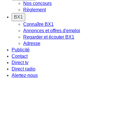
Nos concours
Règlement
BX1
Connaître BX1
Annonces et offres d'emploi
Regarder et écouter BX1
Adresse
Publicité
Contact
Direct tv
Direct radio
Alertez-nous