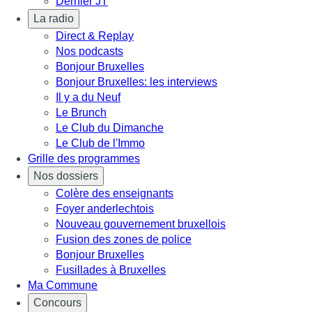
Dernier JT
La radio
Direct & Replay
Nos podcasts
Bonjour Bruxelles
Bonjour Bruxelles: les interviews
Il y a du Neuf
Le Brunch
Le Club du Dimanche
Le Club de l'Immo
Grille des programmes
Nos dossiers
Colère des enseignants
Foyer anderlechtois
Nouveau gouvernement bruxellois
Fusion des zones de police
Bonjour Bruxelles
Fusillades à Bruxelles
Ma Commune
Concours