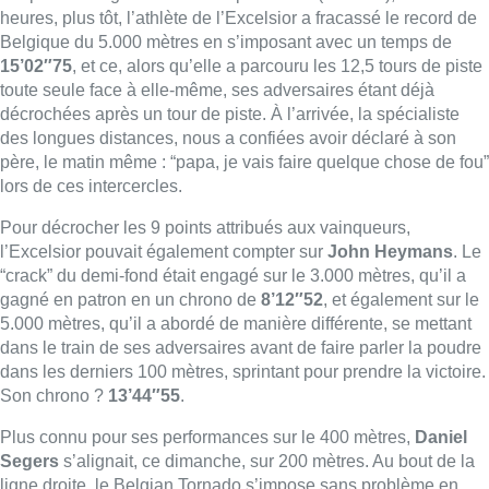
gagné en patron en un chrono de
8’12″52
, et également sur le
5.000 mètres, qu’il a abordé de manière différente, se mettant
dans le train de ses adversaires avant de faire parler la poudre
dans les derniers 100 mètres, sprintant pour prendre la victoire.
Son chrono ?
13’44″55
.
Plus connu pour ses performances sur le 400 mètres,
Daniel
Segers
s’alignait, ce dimanche, sur 200 mètres. Au bout de la
ligne droite, le Belgian Tornado s’impose sans problème en
20″95, signant un gros record personnel sur le demi-tour de
piste. La fer de lance du sprint belge, Delphine Nkansa, offre
aussi à l’Excelsior les 9 points de la victoire sur 200 mètres, et
rempli le contrat conclu avec son club. Elle boucle le 200
mètres en
23″27
.
La fin de la journée s’est clôturée par les relais 4 x 100 mètres
femmes et hommes, et un relais 4X400 mètres mixte. En 4X100
mètres, emmenées par la capitaine de l’équipe féminine,
Anne
Zagré
, les relayeuses de l’Excelsior prennent la 3e place. Et
sur le 4X400 mixte, malgré la présence du Belgian Tornado,
Florent Mabille
, et de la Belgian Cheetah,
Liefde