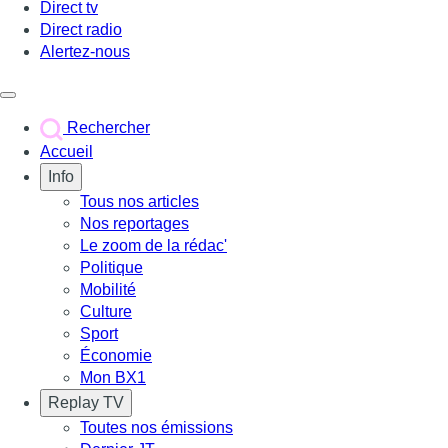
Direct tv
Direct radio
Alertez-nous
Déclencher le menu
Rechercher
Accueil
Info
Tous nos articles
Nos reportages
Le zoom de la rédac'
Politique
Mobilité
Culture
Sport
Économie
Mon BX1
Replay TV
Toutes nos émissions