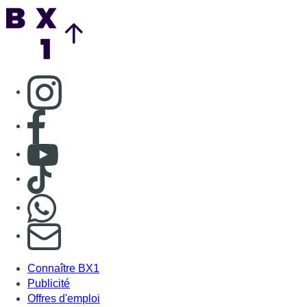
Nous rejoindre sur Whatsapp
S'abonner à notre newsletter
Connaître BX1
Publicité
Offres d'emploi
Contact
Mentions légales
Politique de cookies (UE)
Gérer les cookies