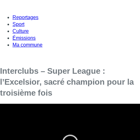
Reportages
Sport
Culture
Émissions
Ma commune
Interclubs – Super League :
l’Excelsior, sacré champion pour la
troisième fois
Et de 3 pour l’Excelsior. Sur leur piste du stade Roi
Baudouin, les Bruxellois sont allés chercher le titre de
champion de Belgique des clubs pour la troisième année
d’affilée, depuis que les interclubs regroupent les athlètes
féminines et les athlètes masculins sur une seule journée.