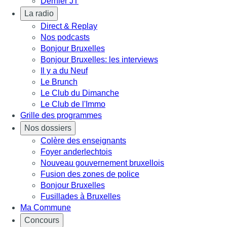
Dernier JT
La radio
Direct & Replay
Nos podcasts
Bonjour Bruxelles
Bonjour Bruxelles: les interviews
Il y a du Neuf
Le Brunch
Le Club du Dimanche
Le Club de l'Immo
Grille des programmes
Nos dossiers
Colère des enseignants
Foyer anderlechtois
Nouveau gouvernement bruxellois
Fusion des zones de police
Bonjour Bruxelles
Fusillades à Bruxelles
Ma Commune
Concours