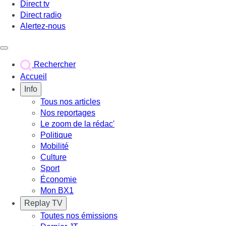
Direct tv
Direct radio
Alertez-nous
Déclencher le menu
Rechercher
Accueil
Info
Tous nos articles
Nos reportages
Le zoom de la rédac'
Politique
Mobilité
Culture
Sport
Économie
Mon BX1
Replay TV
Toutes nos émissions