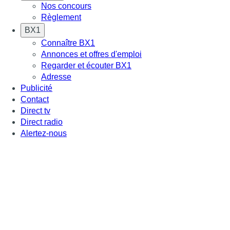
Nos concours
Règlement
BX1
Connaître BX1
Annonces et offres d'emploi
Regarder et écouter BX1
Adresse
Publicité
Contact
Direct tv
Direct radio
Alertez-nous