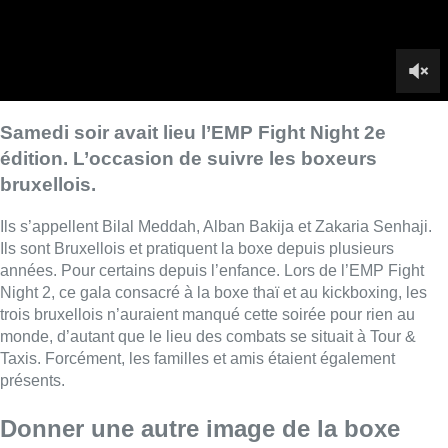
années. Pour certains depuis l’enfance. Lors de l’EMP Fight
Night 2, ce gala consacré à la boxe thaï et au kickboxing, les
trois bruxellois n’auraient manqué cette soirée pour rien au
monde, d’autant que le lieu des combats se situait à Tour &
Taxis. Forcément, les familles et amis étaient également
présents.
Donner une autre image de la boxe
L’EMP Fight Night 2 était aussi l’occasion de donner une autre
image de la boxe, de “
donner une meilleure image en invitant
les gens à venir voir
“, soutient Omar Senhaji, organisateur du
gala. Pour ces sportifs, la boxe constitue un investissement de
chaque instant, que ce soit en termes d’hygiène de vie, de
récupération ou encore de nutrition.
■
Reportage de
Daphné Fanon
,
Arnaud Bruckner
,
Arnaud
Dedier
et
Manu Carpiaux
Lire aussi :