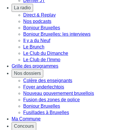
Dernier JT
La radio
Direct & Replay
Nos podcasts
Bonjour Bruxelles
Bonjour Bruxelles: les interviews
Il y a du Neuf
Le Brunch
Le Club du Dimanche
Le Club de l'Immo
Grille des programmes
Nos dossiers
Colère des enseignants
Foyer anderlechtois
Nouveau gouvernement bruxellois
Fusion des zones de police
Bonjour Bruxelles
Fusillades à Bruxelles
Ma Commune
Concours