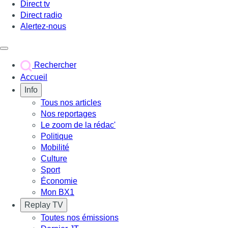
Direct tv
Direct radio
Alertez-nous
Déclencher le menu
Rechercher
Accueil
Info
Tous nos articles
Nos reportages
Le zoom de la rédac'
Politique
Mobilité
Culture
Sport
Économie
Mon BX1
Replay TV
Toutes nos émissions