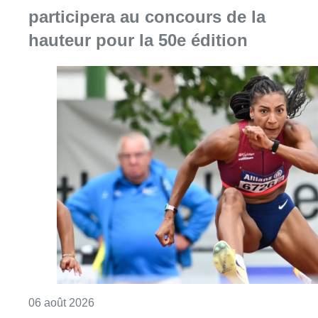
Consulter l'article "Mémorial Van Damme : Na
06 août 2026
Partager l'article
Facebook
Twitter
WhatsApp
Share
29 mai 2022
- 15h45
Boxe
Boxe Thaï
emp fight night 2
kickboxing
Sport