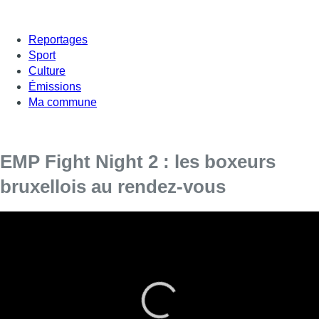
Reportages
Sport
Culture
Émissions
Ma commune
EMP Fight Night 2 : les boxeurs
bruxellois au rendez-vous
Samedi soir avait lieu l’EMP Fight Night 2e
édition. L’occasion de suivre les boxeurs
bruxellois.
Ils s’appellent Bilal Meddah, Alban Bakija et Zakaria Senhaji.
Ils sont Bruxellois et pratiquent la boxe depuis plusieurs