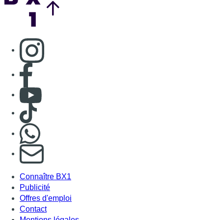
Consulter page Instagram
Consulter page Facebook
Consulter Youtube
Consulter TikTok
Nous rejoindre sur Whatsapp
S'abonner à notre newsletter
Connaître BX1
Publicité
Offres d'emploi
Contact
Mentions légales