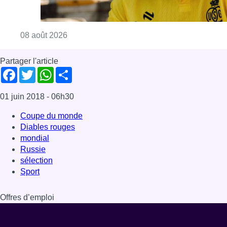
Consulter l'article "L’Union Saint-Gilloise at
08 août 2026
Partager l'article
Facebook
Twitter
WhatsApp
Share
01 juin 2018
- 06h30
Coupe du monde
Diables rouges
mondial
Russie
sélection
Sport
Offres d’emploi