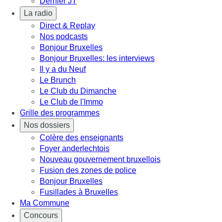
Dernier JT
La radio
Direct & Replay
Nos podcasts
Bonjour Bruxelles
Bonjour Bruxelles: les interviews
Il y a du Neuf
Le Brunch
Le Club du Dimanche
Le Club de l'Immo
Grille des programmes
Nos dossiers
Colère des enseignants
Foyer anderlechtois
Nouveau gouvernement bruxellois
Fusion des zones de police
Bonjour Bruxelles
Fusillades à Bruxelles
Ma Commune
Concours