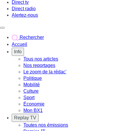
Direct tv
Direct radio
Alertez-nous
Déclencher le menu
Rechercher
Accueil
Info
Tous nos articles
Nos reportages
Le zoom de la rédac'
Politique
Mobilité
Culture
Sport
Économie
Mon BX1
Replay TV
Toutes nos émissions