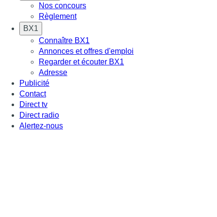
Nos concours
Règlement
BX1
Connaître BX1
Annonces et offres d'emploi
Regarder et écouter BX1
Adresse
Publicité
Contact
Direct tv
Direct radio
Alertez-nous