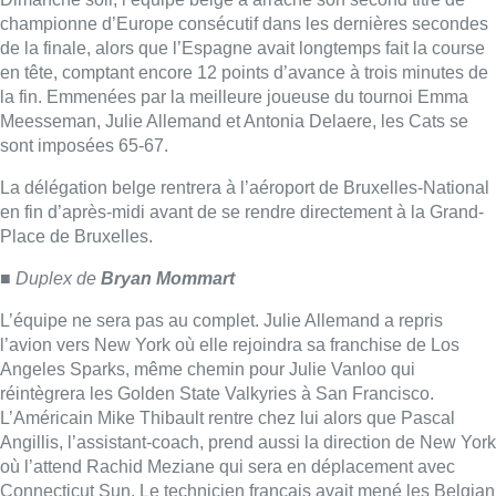
L’équipe ne sera pas au complet. Julie Allemand a repris
l’avion vers New York où elle rejoindra sa franchise de Los
Angeles Sparks, même chemin pour Julie Vanloo qui
réintègrera les Golden State Valkyries à San Francisco.
L’Américain Mike Thibault rentre chez lui alors que Pascal
Angillis, l’assistant-coach, prend aussi la direction de New York
où l’attend Rachid Meziane qui sera en déplacement avec
Connecticut Sun. Le technicien français avait mené les Belgian
Cats au titre de championne d’Europe il y a deux ans à
Ljubljana.
Dimanche, la Belgique a réussi le back-to-back et Emma
Meesseman est la première joueuse à être honorée du titre de
MVP, meilleure joueuse de l’Euro deux fois d’affilée.
Hormis l’hégémonie affichée par l’URSS de 1960 à 1991,
seule l’Espagne a réussi à conserver son titre européen,
sacrée en 2017 et 2019. Les Belges sont directement
qualifiées pour la Coupe du monde 2026 à Berlin et sont
assurées aussi de disputer l’Euro 2027 en organisant un des