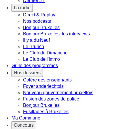
Dernier JT
La radio
Direct & Replay
Nos podcasts
Bonjour Bruxelles
Bonjour Bruxelles: les interviews
Il y a du Neuf
Le Brunch
Le Club du Dimanche
Le Club de l'Immo
Grille des programmes
Nos dossiers
Colère des enseignants
Foyer anderlechtois
Nouveau gouvernement bruxellois
Fusion des zones de police
Bonjour Bruxelles
Fusillades à Bruxelles
Ma Commune
Concours