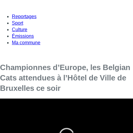
Reportages
Sport
Culture
Émissions
Ma commune
Championnes d’Europe, les Belgian
Cats attendues à l’Hôtel de Ville de
Bruxelles ce soir
Les Belgian Cats, sacrées championnes
d’Europe de basket dimanche soir
à Athènes
après leur victoire face à l’Espagne, sont
attendues lundi soir à l’Hôtel de Ville de