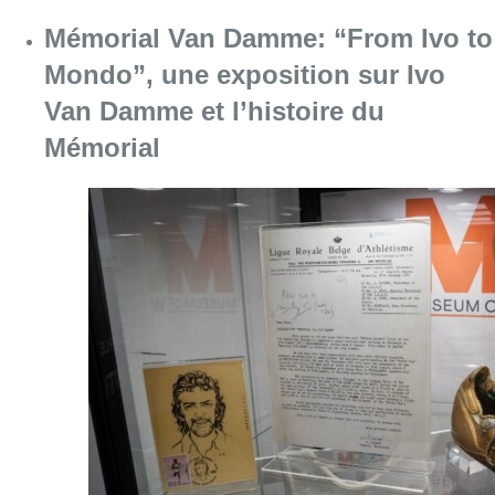
Consulter l'article "Mémorial Van Damme: “F
07 août 2026
Partager l'article
Facebook
Twitter
WhatsApp
Share
30 juin 2025
- 08h29
Belgian Cats
Euro de basket
hal-vilvorde