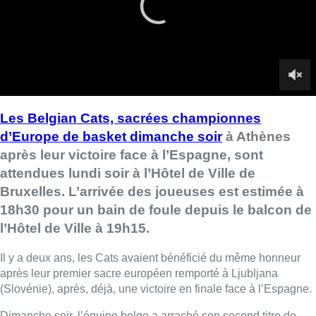
Bruxelles. L’arrivée des joueuses est estimée à
18h30 pour un bain de foule depuis le balcon de
l’Hôtel de Ville à 19h15.
Il y a deux ans, les Cats avaient bénéficié du même honneur
après leur premier sacre européen remporté à Ljubljana
(Slovénie), après, déjà, une victoire en finale face à l’Espagne.
Dimanche soir, l’équipe belge a arraché son second titre de
championne d’Europe consécutif dans les dernières secondes
de la finale, alors que l’Espagne avait longtemps fait la course
en tête, comptant encore 12 points d’avance à trois minutes de
la fin. Emmenées par la meilleure joueuse du tournoi Emma
Meesseman, Julie Allemand et Antonia Delaere, les Cats se
sont imposées 65-67.
La délégation belge rentrera à l’aéroport de Bruxelles-National
en fin d’après-midi avant de se rendre directement à la Grand-
Place de Bruxelles.
■ Duplex de
Bryan Mommart