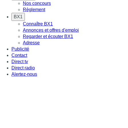
Nos concours
Règlement
BX1
Connaître BX1
Annonces et offres d'emploi
Regarder et écouter BX1
Adresse
Publicité
Contact
Direct tv
Direct radio
Alertez-nous