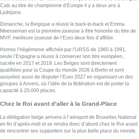
groupes à Anvers, où l’idée de la fédération est de porter la
capacité à 20.000 places.
Chez le Roi avant d’aller à la Grand-Place
La délégation belge arrivera à l’aéroport de Bruxelles National
en fin d’après-midi et se rendra donc d’abord chez le Roi avant
de rencontrer ses supporters sur la plus belle place du monde.
L’équipe ne sera pas au complet. Julie Allemand a repris
l’avion vers New York où elle rejoindra sa franchise de Los
Angeles Sparks, même chemin pour Julie Vanloo qui
réintègrera les Golden State Valkyries à San Francisco.
Le coach américain Mike Thibault rentre chez lui alors que
Pascal Angillis, l’assistant-coach, prend aussi la direction de
New York où l’attend Rachid Meziane qui sera en déplacement
avec Connecticut Sun. Le technicien français avait mené les
Belgian Cats au titre de championne d’Europe il y a deux ans à
Ljubljana.
Avec Belga