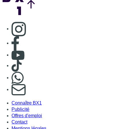
Consulter page Instagram
Consulter page Facebook
Consulter Youtube
Consulter TikTok
Nous rejoindre sur Whatsapp
S'abonner à notre newsletter
Connaître BX1
Publicité
Offres d'emploi
Contact
Mentions légales