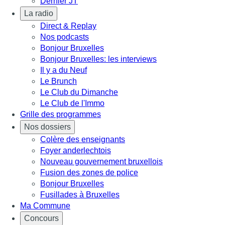
Dernier JT
La radio
Direct & Replay
Nos podcasts
Bonjour Bruxelles
Bonjour Bruxelles: les interviews
Il y a du Neuf
Le Brunch
Le Club du Dimanche
Le Club de l'Immo
Grille des programmes
Nos dossiers
Colère des enseignants
Foyer anderlechtois
Nouveau gouvernement bruxellois
Fusion des zones de police
Bonjour Bruxelles
Fusillades à Bruxelles
Ma Commune
Concours