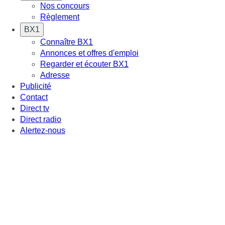
Nos concours
Règlement
BX1
Connaître BX1
Annonces et offres d'emploi
Regarder et écouter BX1
Adresse
Publicité
Contact
Direct tv
Direct radio
Alertez-nous