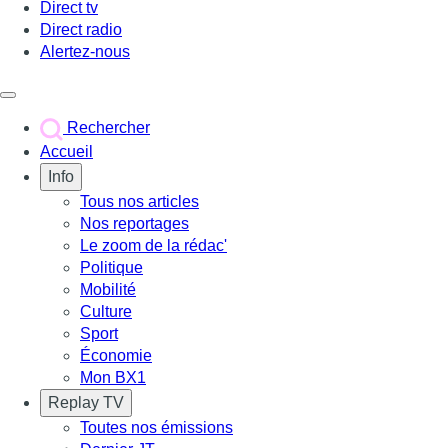
Direct tv
Direct radio
Alertez-nous
Déclencher le menu
Rechercher
Accueil
Info
Tous nos articles
Nos reportages
Le zoom de la rédac'
Politique
Mobilité
Culture
Sport
Économie
Mon BX1
Replay TV
Toutes nos émissions