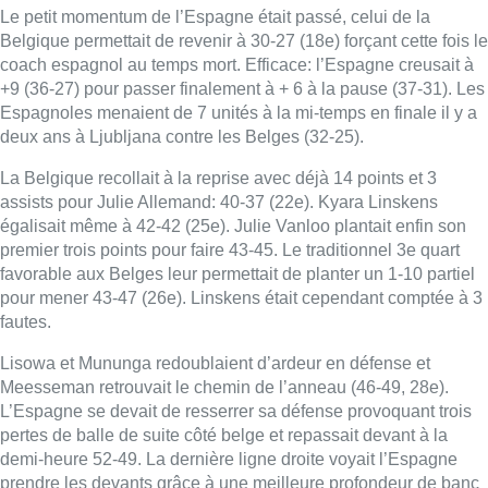
Le petit momentum de l’Espagne était passé, celui de la
Belgique permettait de revenir à 30-27 (18e) forçant cette fois le
coach espagnol au temps mort. Efficace: l’Espagne creusait à
+9 (36-27) pour passer finalement à + 6 à la pause (37-31). Les
Espagnoles menaient de 7 unités à la mi-temps en finale il y a
deux ans à Ljubljana contre les Belges (32-25).
La Belgique recollait à la reprise avec déjà 14 points et 3
assists pour Julie Allemand: 40-37 (22e). Kyara Linskens
égalisait même à 42-42 (25e). Julie Vanloo plantait enfin son
premier trois points pour faire 43-45. Le traditionnel 3e quart
favorable aux Belges leur permettait de planter un 1-10 partiel
pour mener 43-47 (26e). Linskens était cependant comptée à 3
fautes.
Lisowa et Mununga redoublaient d’ardeur en défense et
Meesseman retrouvait le chemin de l’anneau (46-49, 28e).
L’Espagne se devait de resserrer sa défense provoquant trois
pertes de balle de suite côté belge et repassait devant à la
demi-heure 52-49. La dernière ligne droite voyait l’Espagne
prendre les devants grâce à une meilleure profondeur de banc