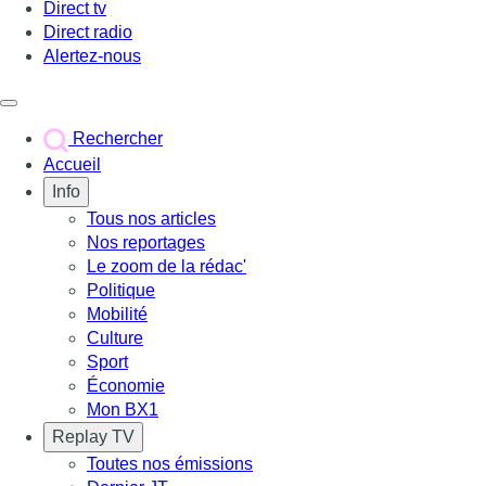
Direct tv
Direct radio
Alertez-nous
Déclencher le menu
Rechercher
Accueil
Info
Tous nos articles
Nos reportages
Le zoom de la rédac'
Politique
Mobilité
Culture
Sport
Économie
Mon BX1
Replay TV
Toutes nos émissions