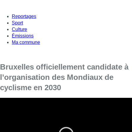
Reportages
Sport
Culture
Émissions
Ma commune
Bruxelles officiellement candidate à
l’organisation des Mondiaux de
cyclisme en 2030
[vc_row][vc_column][vc_column_text]
Cette candidature est proposée dans le cadre
des 200 ans de la Belgique.