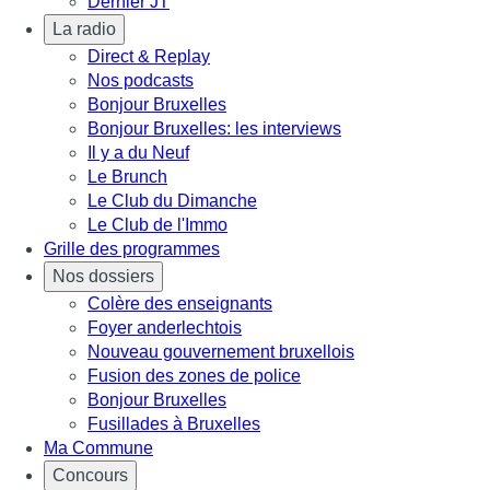
Dernier JT
La radio
Direct & Replay
Nos podcasts
Bonjour Bruxelles
Bonjour Bruxelles: les interviews
Il y a du Neuf
Le Brunch
Le Club du Dimanche
Le Club de l'Immo
Grille des programmes
Nos dossiers
Colère des enseignants
Foyer anderlechtois
Nouveau gouvernement bruxellois
Fusion des zones de police
Bonjour Bruxelles
Fusillades à Bruxelles
Ma Commune
Concours