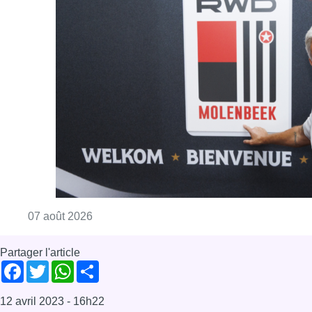
Consulter l'article "Le RWDM récolte déjà 10
07 août 2026
Partager l'article
Facebook
Twitter
WhatsApp
Share
12 avril 2023
- 16h22
Modifié le
13 avril 2023
- 06h47
Championnats du monde
cyclisme
UCI
Bruxelles-ville
Sport
Offres d’emploi