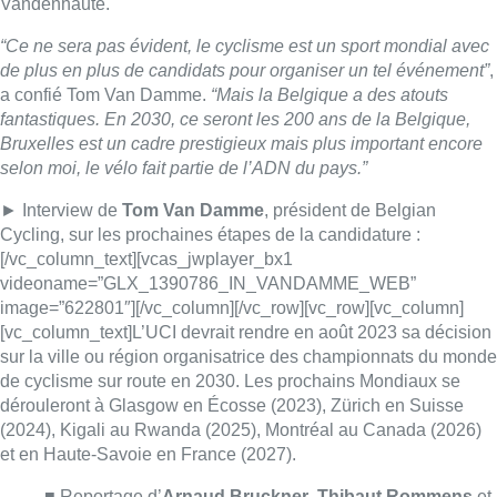
image=”622801″][/vc_column][/vc_row][vc_row][vc_column]
[vc_column_text]L’UCI devrait rendre en août 2023 sa décision
sur la ville ou région organisatrice des championnats du monde
de cyclisme sur route en 2030. Les prochains Mondiaux se
dérouleront à Glasgow en Écosse (2023), Zürich en Suisse
(2024), Kigali au Rwanda (2025), Montréal au Canada (2026)
et en Haute-Savoie en France (2027).
■ Reportage d’
Arnaud Bruckner
,
Thibaut Rommens
et
Stéphanie Mira
.
Gr.I. avec Belga – Photo : Belga/Nicolas
Maeterlinck
[/vc_column_text][/vc_column][/vc_row]
Lire aussi :
Mémorial Van Damme: “From Ivo to
Mondo”, une exposition sur Ivo
Van Damme et l’histoire du