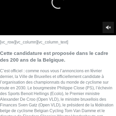
C’est officiel : comme nous vous l’annoncions en février
dernier, la Ville de Bruxelles et officiellement candidate à
l’organisation des championnats du monde de cyclisme sur
route en 2030. Le bourgmestre Philippe Close (PS), l’échevin
des Sports Benoit Hellings (Ecolo), le Premier ministre
Alexander De Croo (Open VLD), le ministre bruxellois des
Finances Sven Gatz (Open VLD), le président de la fédération
belge de cyclisme Belgian Cycling Tom Van Damme et le
directeur de Flanders Classics Wouter Vandenhaute ont
confirmé l’information lors d’une conférence de presse, ce
mercredi matin, depuis le centre administratif de la Ville de
Bruxelles, Brucity. Cette candidature est notamment proposée
dans le cadre des festivités des 200 ans de la Belgique,
organisées par le fédéral en 2030.
►
Lire aussi |
Les championnats du monde de cyclisme sur
route en 2030 à Bruxelles ? La Belgique se prépare en
coulisses
Bruxelles sera au cœur du parcours de ces championnats
du monde, mais celui-ci ne se limitera pas aux contours de