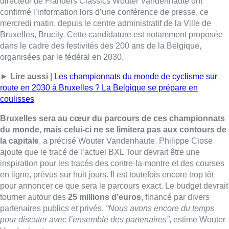
la capitale
, a précisé Wouter Vandenhaute. Philippe Close
ajoute que le tracé de l’actuel BXL Tour devrait être une
inspiration pour les tracés des contre-la-montre et des courses
en ligne, prévus sur huit jours. Il est toutefois encore trop tôt
pour annoncer ce que sera le parcours exact. Le budget devrait
tourner autour des
25 millions d’euros
, financé par divers
partenaires publics et privés.
“Nous avons encore du temps
pour discuter avec l’ensemble des partenaires”
, estime Wouter
Vandenhaute.
“Ce ne sera pas évident, le cyclisme est un sport mondial avec
de plus en plus de candidats pour organiser un tel événement”
,
a confié Tom Van Damme.
“Mais la Belgique a des atouts
fantastiques. En 2030, ce seront les 200 ans de la Belgique,
Bruxelles est un cadre prestigieux mais plus important encore
selon moi, le vélo fait partie de l’ADN du pays.”
► Interview de
Tom Van Damme
, président de Belgian
Cycling, sur les prochaines étapes de la candidature :
[/vc_column_text][vcas_jwplayer_bx1
videoname=”GLX_1390786_IN_VANDAMME_WEB”