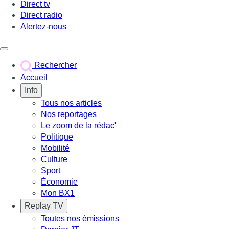
Direct tv
Direct radio
Alertez-nous
Déclencher le menu
Rechercher
Accueil
Info
Tous nos articles
Nos reportages
Le zoom de la rédac'
Politique
Mobilité
Culture
Sport
Économie
Mon BX1
Replay TV
Toutes nos émissions