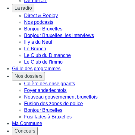
Dernier JT
La radio
Direct & Replay
Nos podcasts
Bonjour Bruxelles
Bonjour Bruxelles: les interviews
Il y a du Neuf
Le Brunch
Le Club du Dimanche
Le Club de l'Immo
Grille des programmes
Nos dossiers
Colère des enseignants
Foyer anderlechtois
Nouveau gouvernement bruxellois
Fusion des zones de police
Bonjour Bruxelles
Fusillades à Bruxelles
Ma Commune
Concours