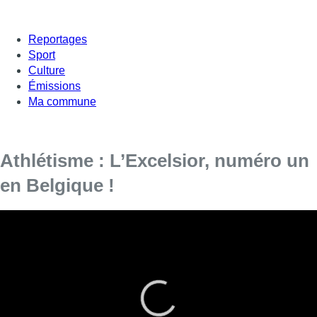
Reportages
Sport
Culture
Émissions
Ma commune
Athlétisme : L’Excelsior, numéro un
en Belgique !
L’Excelsior Brussels a remporté le titre de premier club
national d’athlétisme. Habitué des titres chez les hommes
et chez les dames, c’est une compétition mixte qui a sacré
le club de la capitale.
45 athlètes ont défendu les couleurs du club de Bruxelles lors
de cette journée. L’Excelsior est un club phare chez nous et le