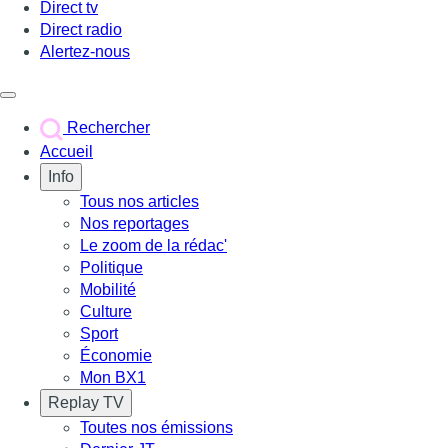
Direct tv
Direct radio
Alertez-nous
Déclencher le menu
Rechercher
Accueil
Info
Tous nos articles
Nos reportages
Le zoom de la rédac'
Politique
Mobilité
Culture
Sport
Économie
Mon BX1
Replay TV
Toutes nos émissions