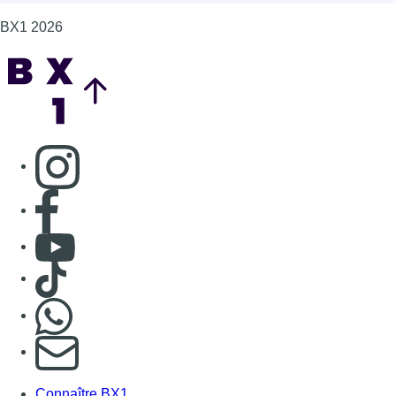
Consulter Youtube
Consulter TikTok
Nous rejoindre sur Whatsapp
S'abonner à notre newsletter
Connaître BX1
Publicité
Offres d'emploi
Contact
Mentions légales
Politique de cookies (UE)
Gérer les cookies