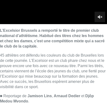
prouve encore une fois avec ce nouveau titre. Parmi les titrés,
certains viennent de l’école des jeunes du club, une fierté pour
l’Excelsior qui mise beaucoup sur la formation des jeunes.
Avec ce succès, les Bruxellois espèrent amener plus de
visibilité dans ce sport.
■ Reportage de
Jamison Lins
,
Arnaud Dedier
et
Djôp
Medou Mvondo
.
Lire aussi :
Le siège bruxellois d’AXA fermé
plusieurs jours après une
contamination de l’eau au
propylène glycol