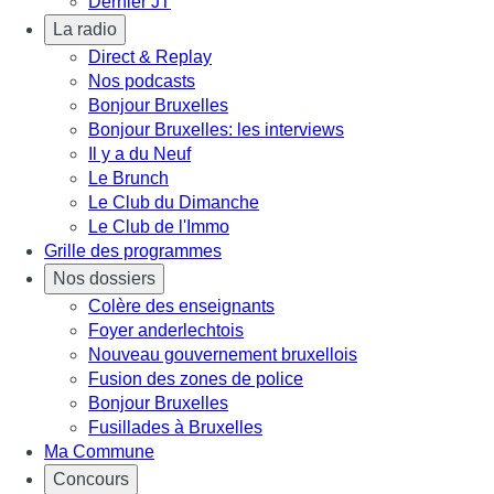
Dernier JT
La radio
Direct & Replay
Nos podcasts
Bonjour Bruxelles
Bonjour Bruxelles: les interviews
Il y a du Neuf
Le Brunch
Le Club du Dimanche
Le Club de l'Immo
Grille des programmes
Nos dossiers
Colère des enseignants
Foyer anderlechtois
Nouveau gouvernement bruxellois
Fusion des zones de police
Bonjour Bruxelles
Fusillades à Bruxelles
Ma Commune
Concours