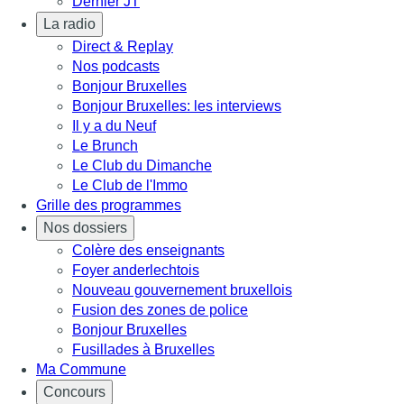
Dernier JT
La radio
Direct & Replay
Nos podcasts
Bonjour Bruxelles
Bonjour Bruxelles: les interviews
Il y a du Neuf
Le Brunch
Le Club du Dimanche
Le Club de l'Immo
Grille des programmes
Nos dossiers
Colère des enseignants
Foyer anderlechtois
Nouveau gouvernement bruxellois
Fusion des zones de police
Bonjour Bruxelles
Fusillades à Bruxelles
Ma Commune
Concours