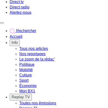
Direct tv
Direct radio
Alertez-nous
Déclencher le menu
Rechercher
Accueil
Info
Tous nos articles
Nos reportages
Le zoom de la rédac'
Politique
Mobilité
Culture
Sport
Économie
Mon BX1
Replay TV
Toutes nos émissions