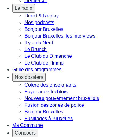
Dernier JT
La radio
Direct & Replay
Nos podcasts
Bonjour Bruxelles
Bonjour Bruxelles: les interviews
Il y a du Neuf
Le Brunch
Le Club du Dimanche
Le Club de l'Immo
Grille des programmes
Nos dossiers
Colère des enseignants
Foyer anderlechtois
Nouveau gouvernement bruxellois
Fusion des zones de police
Bonjour Bruxelles
Fusillades à Bruxelles
Ma Commune
Concours