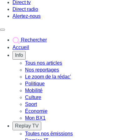
Direct tv
Direct radio
Alertez-nous
Déclencher le menu
Rechercher
Accueil
Info
Tous nos articles
Nos reportages
Le zoom de la rédac'
Politique
Mobilité
Culture
Sport
Économie
Mon BX1
Replay TV
Toutes nos émissions