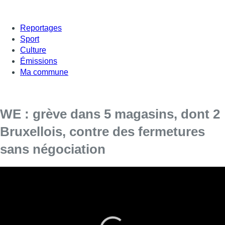
Reportages
Sport
Culture
Émissions
Ma commune
WE : grève dans 5 magasins, dont 2
Bruxellois, contre des fermetures
sans négociation
Des piquets de grève sont tenus jeudi devant cinq
magasins WE, situés rue Neuve à Bruxelles, dans les
shoppings d’Anderlecht et de Woluwe-Saint-Lambert, à La
Louvière et à Liège. La CNE entend par ces actions
dénoncer l’absence de concertation sociale en lien avec