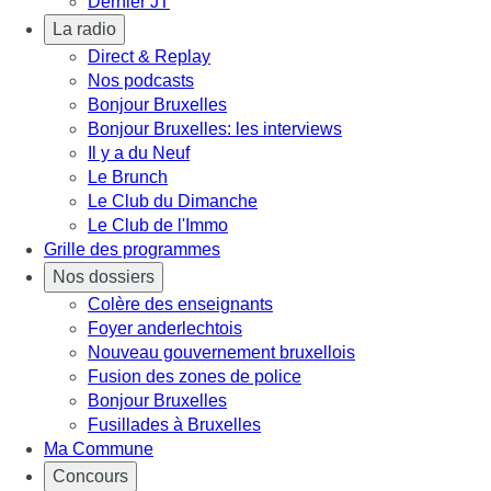
Dernier JT
La radio
Direct & Replay
Nos podcasts
Bonjour Bruxelles
Bonjour Bruxelles: les interviews
Il y a du Neuf
Le Brunch
Le Club du Dimanche
Le Club de l'Immo
Grille des programmes
Nos dossiers
Colère des enseignants
Foyer anderlechtois
Nouveau gouvernement bruxellois
Fusion des zones de police
Bonjour Bruxelles
Fusillades à Bruxelles
Ma Commune
Concours