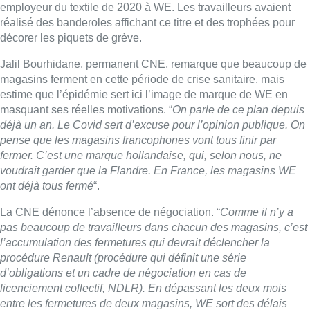
ont déjà tous fermé
“.
La CNE dénonce l’absence de négociation. “
Comme il n’y a
pas beaucoup de travailleurs dans chacun des magasins, c’est
l’accumulation des fermetures qui devrait déclencher la
procédure Renault (procédure qui définit une série
d’obligations et un cadre de négociation en cas de
licenciement collectif, NDLR). En dépassant les deux mois
entre les fermetures de deux magasins, WE sort des délais
prévus pour enclencher la procédure Renault. Par exemple, les
contrats de bail des magasins de rue Neuve et Woluwe-St-
Lambert se terminent en même temps, mais WE a décidé de
fermer rue Neuve plus tôt, dès mi-janvier. Celui de Woluwe-St-
Lambert doit lui fermer en février 2022, dans un an, et WE va
même faire prester les indemnités aux travailleurs de ce
magasin, en les faisant travailler, au lieu de les leur verser en
compensation comme cela se fait habituellement pour les
fermetures de magasins, et comme cela se fera par exemple
pour le magasin WE de la rue Neuve.
“
La CNE pointe ici des différences de traitement entre les