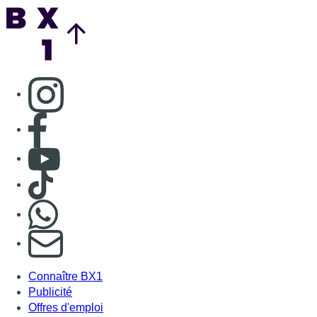
Nous rejoindre sur Whatsapp
S'abonner à notre newsletter
Connaître BX1
Publicité
Offres d'emploi
Contact
Mentions légales
Politique de cookies (UE)
Gérer les cookies