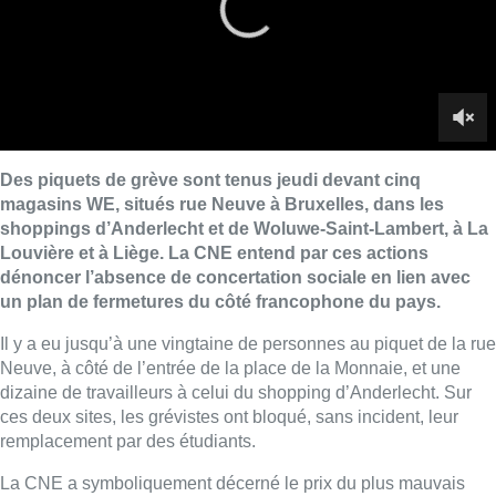
un plan de fermetures du côté francophone du pays.
Il y a eu jusqu’à une vingtaine de personnes au piquet de la rue
Neuve, à côté de l’entrée de la place de la Monnaie, et une
dizaine de travailleurs à celui du shopping d’Anderlecht. Sur
ces deux sites, les grévistes ont bloqué, sans incident, leur
remplacement par des étudiants.
La CNE a symboliquement décerné le prix du plus mauvais
employeur du textile de 2020 à WE. Les travailleurs avaient
réalisé des banderoles affichant ce titre et des trophées pour
décorer les piquets de grève.
Jalil Bourhidane, permanent CNE, remarque que beaucoup de
magasins ferment en cette période de crise sanitaire, mais
estime que l’épidémie sert ici l’image de marque de WE en
masquant ses réelles motivations. “
On parle de ce plan depuis
déjà un an. Le Covid sert d’excuse pour l’opinion publique. On
pense que les magasins francophones vont tous finir par
fermer. C’est une marque hollandaise, qui, selon nous, ne
voudrait garder que la Flandre. En France, les magasins WE