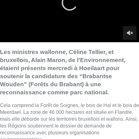
Wouden” (Forêts du Brabant) à une
reconnaissance comme parc national.
Cela comprend la Forêt de Soignes, le bois de Hal et le bois de
Meerdael. La zone de 46 000 hectares est située en Flandre,
mais elle déborde sur les territoires bruxellois et wallons. Ainsi,
les Régions soutiennent le dossier de demande de
reconnaissance avec plusieurs organisations
environnementales.
Le dossier de candidature a été remis fin mai au gouvernement
flamand. Ce sera donc à la ministre flamande de
l’Environnement, Zuhal Demir (N-VA), de se prononcer. Cette
décision de reconnaissance, ou non, est attendue pour la fin de
l’année.
■ Reportage de
Camille Tang Quynh, Massimo Pane et
Stéphanie Mira
Lire aussi :