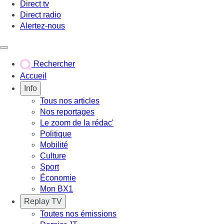
Direct tv
Direct radio
Alertez-nous
Déclencher le menu
Rechercher
Accueil
Info
Tous nos articles
Nos reportages
Le zoom de la rédac'
Politique
Mobilité
Culture
Sport
Économie
Mon BX1
Replay TV
Toutes nos émissions