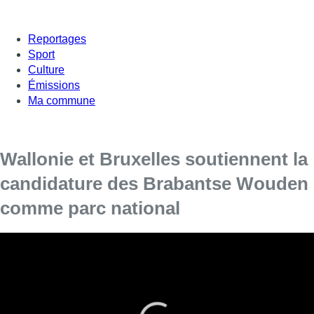
Reportages
Sport
Culture
Émissions
Ma commune
Wallonie et Bruxelles soutiennent la
candidature des Brabantse Wouden
comme parc national
Les ministres wallonne, Céline Tellier, et
bruxellois, Alain Maron, de l’Environnement,
étaient présents mercredi à Hoeilaart pour
soutenir la candidature des “Brabantse