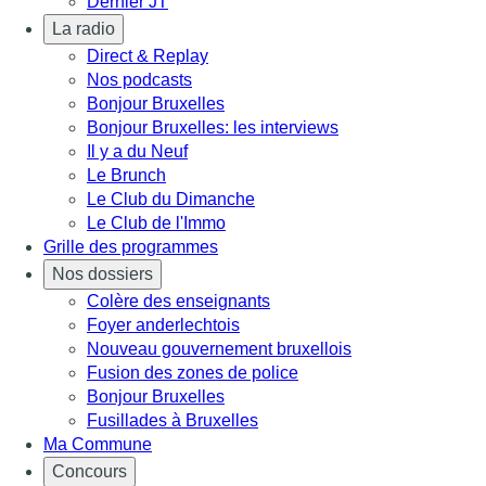
Dernier JT
La radio
Direct & Replay
Nos podcasts
Bonjour Bruxelles
Bonjour Bruxelles: les interviews
Il y a du Neuf
Le Brunch
Le Club du Dimanche
Le Club de l'Immo
Grille des programmes
Nos dossiers
Colère des enseignants
Foyer anderlechtois
Nouveau gouvernement bruxellois
Fusion des zones de police
Bonjour Bruxelles
Fusillades à Bruxelles
Ma Commune
Concours