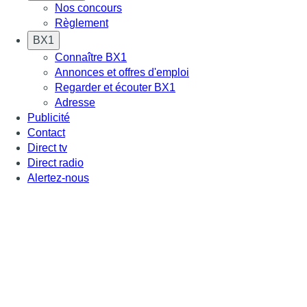
Nos concours
Règlement
BX1
Connaître BX1
Annonces et offres d'emploi
Regarder et écouter BX1
Adresse
Publicité
Contact
Direct tv
Direct radio
Alertez-nous