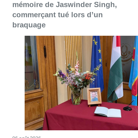
Consulter l'article "La Commune d’Ixelles 
06 août 2026
Partager l'article
Facebook
Twitter
WhatsApp
Share
07 juin 2023
- 17h53
Alain Maron
Brabantse Wouden
Protection
News