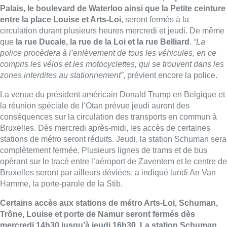
stations de
métro
seront réduits. Jeudi, la station Schuman sera
complètement fermée. Plusieurs lignes de trams et de bus
opérant sur le tracé entre l’aéroport de Zaventem et le centre de
Bruxelles seront par ailleurs déviées, a indiqué lundi An Van
Hamme, la porte-parole de la Stib.
Certains accès aux stations de
métro
Arts-Loi, Schuman,
Trône, Louise et porte de Namur seront fermés dès
mercredi 14h30 jusqu’à jeudi 16h30. La station Schuman
restera par ailleurs entièrement fermée jeudi. Le
métro
circulera en revanche normalement.
Entre l’aéroport de
Zaventem et le centre de Bruxelles, la circulation des bus et
des trams sera gérée en temps réel et adaptée en fonction du
trajet de Donald Trump. “Les lignes de trams 92, 93, 94 et les
bus dans les environs de Trône seront particulièrement
impactés”, souligne la Stib. La marche de protestation “
Trump
not Welcome
” organisée mercredi perturbera également le
réseau de surface de la Stib, admet encore An Van Hamme.
Notons enfin que
le musée Magritte sera fermé jeudi matin
lors de la visite de la First Lady Melania Trump et de la reine