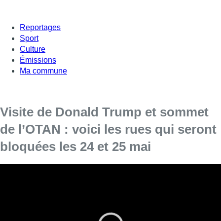
Reportages
Sport
Culture
Émissions
Ma commune
Visite de Donald Trump et sommet
de l’OTAN : voici les rues qui seront
bloquées les 24 et 25 mai
La circulation s’annonce particulièrement difficile dans les rues
de Bruxelles
le mercredi 24 et le jeudi 25 mai prochains
, à
l’occasion de
la visite du président américain Donald Trump
et du
sommet de l’OTAN
, prévu dans le même temps. 29 chefs
d’État seront présents dans la capitale belge et un dispositif de