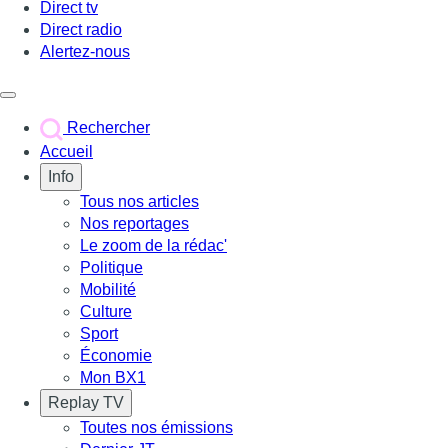
Direct tv
Direct radio
Alertez-nous
Déclencher le menu
Rechercher
Accueil
Info
Tous nos articles
Nos reportages
Le zoom de la rédac'
Politique
Mobilité
Culture
Sport
Économie
Mon BX1
Replay TV
Toutes nos émissions