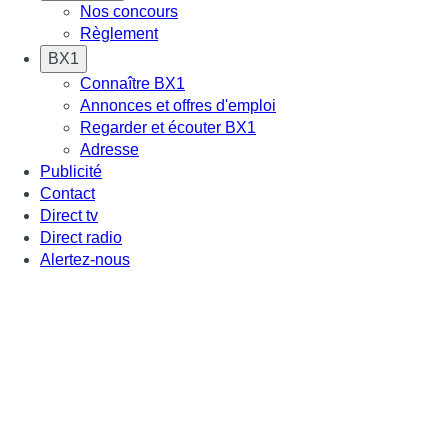
Nos concours
Règlement
BX1
Connaître BX1
Annonces et offres d'emploi
Regarder et écouter BX1
Adresse
Publicité
Contact
Direct tv
Direct radio
Alertez-nous