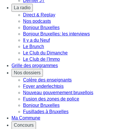
Dernier JT
La radio
Direct & Replay
Nos podcasts
Bonjour Bruxelles
Bonjour Bruxelles: les interviews
Il y a du Neuf
Le Brunch
Le Club du Dimanche
Le Club de l'Immo
Grille des programmes
Nos dossiers
Colère des enseignants
Foyer anderlechtois
Nouveau gouvernement bruxellois
Fusion des zones de police
Bonjour Bruxelles
Fusillades à Bruxelles
Ma Commune
Concours