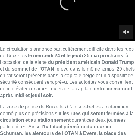
sécurité conséquent sera prévu. Les autorités vous conseillent
donc d’éviter certaines routes de la capitale
entre ce mercredi
après-midi et jeudi soir
.
La zone de police de Bruxelles Capitale-Ixelles a notamment
donné plus de précisions sur
les rues qui seront fermées à la
circulation et au stationnement
durant ces deux journées
particulières. Ainsi,
l’habituel périmètre du quartier
Schuman, les alentours de l’OTAN à Evere, la place des
Palais, le boulevard de Waterloo ainsi que la Petite ceinture
entre la place Louise et Arts-Loi
, seront fermés à la
circulation durant plusieurs heures mercredi et jeudi. De même
que
la rue Ducale, la rue de la Loi et la rue Belliard
.
“La
police procèdera à l’enlèvement de tous les véhicules, en ce
compris les vélos et les motocyclettes, qui se trouvent dans les
zones interdites au stationnement”
, prévient encore la police.
La venue du président américain Donald Trump en Belgique et
la réunion spéciale de l’Otan prévue jeudi auront des
conséquences sur la circulation des transports en commun à
Bruxelles. Dès mercredi après-midi, les accès de certaines