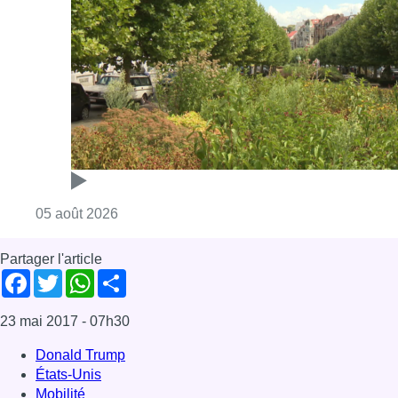
Partager l'article
Facebook
Twitter
WhatsApp
Share
23 mai 2017
- 07h30
Donald Trump
États-Unis
Mobilité
Monde
OTAN
Bruxelles-ville
Evere
News
Zaventem
Offres d’emploi