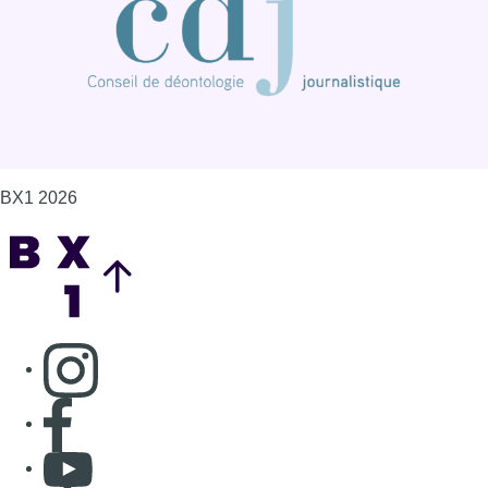
Consulter page Instagram
Consulter page Facebook
Consulter Youtube
Consulter TikTok
Nous rejoindre sur Whatsapp
S'abonner à notre newsletter
Connaître BX1
Publicité
Offres d'emploi
Contact
Mentions légales
Politique de cookies (UE)