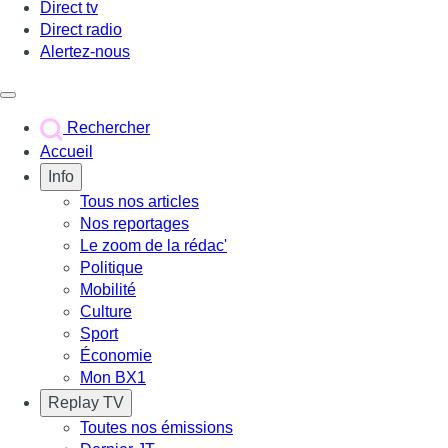
Direct tv
Direct radio
Alertez-nous
Déclencher le menu
Rechercher
Accueil
Info
Tous nos articles
Nos reportages
Le zoom de la rédac'
Politique
Mobilité
Culture
Sport
Économie
Mon BX1
Replay TV
Toutes nos émissions