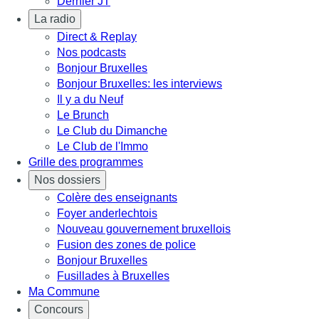
Dernier JT
La radio
Direct & Replay
Nos podcasts
Bonjour Bruxelles
Bonjour Bruxelles: les interviews
Il y a du Neuf
Le Brunch
Le Club du Dimanche
Le Club de l'Immo
Grille des programmes
Nos dossiers
Colère des enseignants
Foyer anderlechtois
Nouveau gouvernement bruxellois
Fusion des zones de police
Bonjour Bruxelles
Fusillades à Bruxelles
Ma Commune
Concours