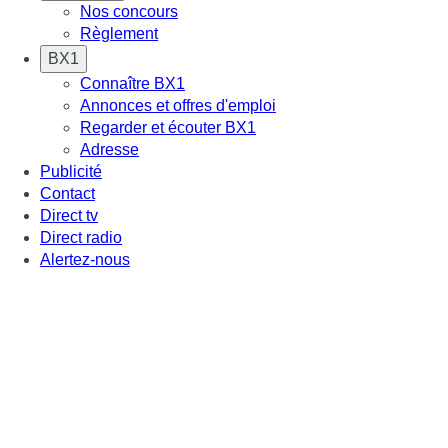
Nos concours
Règlement
BX1
Connaître BX1
Annonces et offres d'emploi
Regarder et écouter BX1
Adresse
Publicité
Contact
Direct tv
Direct radio
Alertez-nous