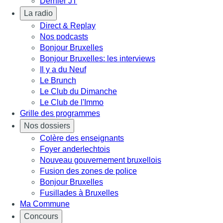
Dernier JT
La radio
Direct & Replay
Nos podcasts
Bonjour Bruxelles
Bonjour Bruxelles: les interviews
Il y a du Neuf
Le Brunch
Le Club du Dimanche
Le Club de l'Immo
Grille des programmes
Nos dossiers
Colère des enseignants
Foyer anderlechtois
Nouveau gouvernement bruxellois
Fusion des zones de police
Bonjour Bruxelles
Fusillades à Bruxelles
Ma Commune
Concours