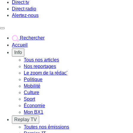
Direct tv
Direct radio
Alertez-nous
Déclencher le menu
Rechercher
Accueil
Info
Tous nos articles
Nos reportages
Le zoom de la rédac'
Politique
Mobilité
Culture
Sport
Économie
Mon BX1
Replay TV
Toutes nos émissions