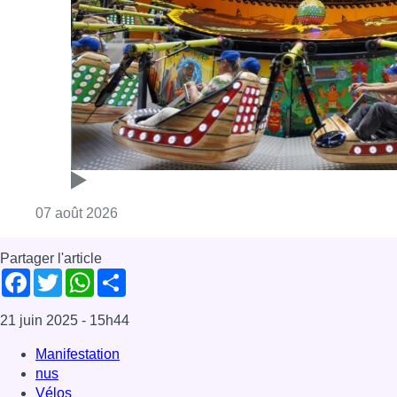
Partager l'article
Facebook
Twitter
WhatsApp
Share
21 juin 2025
- 15h44
Manifestation
nus
Vélos
Bruxelles-ville
Mobilité
News
Offres d’emploi