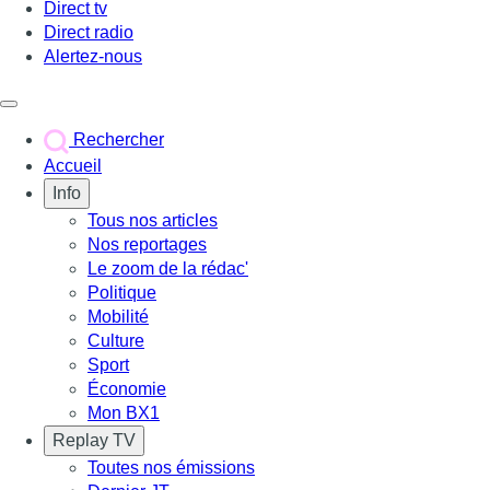
Direct tv
Direct radio
Alertez-nous
Déclencher le menu
Rechercher
Accueil
Info
Tous nos articles
Nos reportages
Le zoom de la rédac'
Politique
Mobilité
Culture
Sport
Économie
Mon BX1
Replay TV
Toutes nos émissions