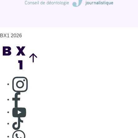
Consulter page Facebook
Consulter Youtube
Consulter TikTok
Nous rejoindre sur Whatsapp
S'abonner à notre newsletter
Connaître BX1
Publicité
Offres d'emploi
Contact
Mentions légales
Politique de cookies (UE)
Gérer les cookies