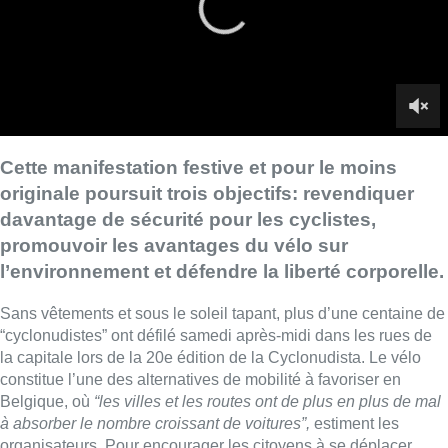
l’environnement et défendre la liberté corporelle.
Sans vêtements et sous le soleil tapant, plus d’une centaine de
“cyclonudistes” ont défilé samedi après-midi dans les rues de
la capitale lors de la 20e édition de la Cyclonudista. Le vélo
constitue l’une des alternatives de mobilité à favoriser en
Belgique, où
“les villes et les routes ont de plus en plus de mal
à absorber le nombre croissant de voitures”,
estiment les
organisateurs. Pour encourager les citoyens à se déplacer
quotidiennement en deux-roues, des aménagements sécurisés
sont dès lors essentiels.
“Ces dernières années, il y a quand
même eu une amélioration en termes d’aménagement pour les
cyclistes, mais on voit qu’ils sont installés là où c’est facile, et
pas forcément là où c’est le plus nécessaire et dangereux pour
les cyclistes”
, a appuyé l’organisateur de l’action, Jérôme
Jolibois. Ce dernier appelle les autorités publiques à installer
davantage de pistes cyclables sur les grands axes bruxellois,
ou du moins les plus dangereux.
Prônant la transition vers l’usage du vélo comme solution de
mobilité incontournable, les organisateurs rappellent les