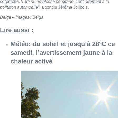
Consulter l'article "Météo: du soleil et jusqu
08 août 2026
Coups de feu sur fond de “rivalité
amoureuse” à Uccle: une personne
blessée à la jambe