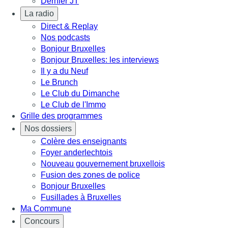
Dernier JT
La radio
Direct & Replay
Nos podcasts
Bonjour Bruxelles
Bonjour Bruxelles: les interviews
Il y a du Neuf
Le Brunch
Le Club du Dimanche
Le Club de l'Immo
Grille des programmes
Nos dossiers
Colère des enseignants
Foyer anderlechtois
Nouveau gouvernement bruxellois
Fusion des zones de police
Bonjour Bruxelles
Fusillades à Bruxelles
Ma Commune
Concours