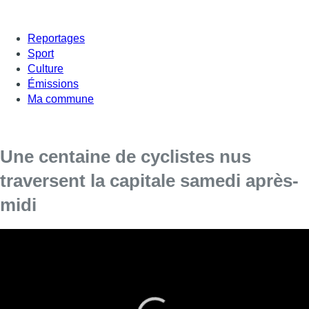
Reportages
Sport
Culture
Émissions
Ma commune
Une centaine de cyclistes nus
traversent la capitale samedi après-
midi
Cette manifestation festive et pour le moins
originale poursuit trois objectifs: revendiquer
davantage de sécurité pour les cyclistes,
promouvoir les avantages du vélo sur