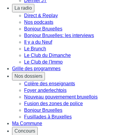
Dernier JT
La radio
Direct & Replay
Nos podcasts
Bonjour Bruxelles
Bonjour Bruxelles: les interviews
Il y a du Neuf
Le Brunch
Le Club du Dimanche
Le Club de l'Immo
Grille des programmes
Nos dossiers
Colère des enseignants
Foyer anderlechtois
Nouveau gouvernement bruxellois
Fusion des zones de police
Bonjour Bruxelles
Fusillades à Bruxelles
Ma Commune
Concours