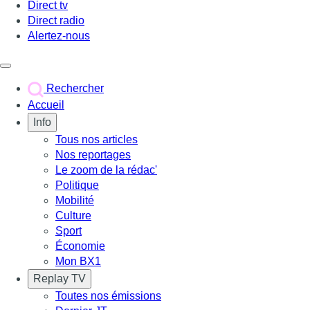
Direct tv
Direct radio
Alertez-nous
Déclencher le menu
Rechercher
Accueil
Info
Tous nos articles
Nos reportages
Le zoom de la rédac'
Politique
Mobilité
Culture
Sport
Économie
Mon BX1
Replay TV
Toutes nos émissions