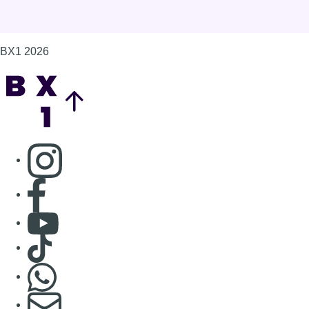
BX1 2026
Back to top
Consulter page Instagram
Consulter page Facebook
Consulter Youtube
Consulter TikTok
Nous rejoindre sur Whatsapp
S'abonner à notre newsletter