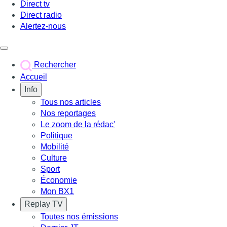
Direct tv
Direct radio
Alertez-nous
Déclencher le menu
Rechercher
Accueil
Info
Tous nos articles
Nos reportages
Le zoom de la rédac'
Politique
Mobilité
Culture
Sport
Économie
Mon BX1
Replay TV
Toutes nos émissions