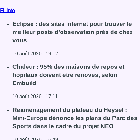
Fil info
Eclipse : des sites Internet pour trouver le
meilleur poste d’observation près de chez
vous
10 août 2026 - 19:12
Lire l'article Eclipse : des sites Internet pour trouver le 
Chaleur : 95% des maisons de repos et
hôpitaux doivent être rénovés, selon
Embuild
10 août 2026 - 17:11
Lire l'article Chaleur : 95% des maisons de repos et hôpi
Réaménagement du plateau du Heysel :
Mini-Europe dénonce les plans du Parc des
Sports dans le cadre du projet NEO
10 août 2026 - 16:49