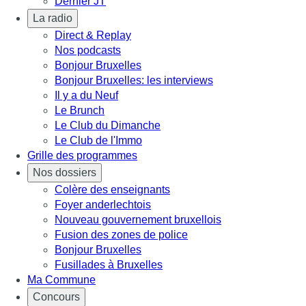
Dernier JT
La radio
Direct & Replay
Nos podcasts
Bonjour Bruxelles
Bonjour Bruxelles: les interviews
Il y a du Neuf
Le Brunch
Le Club du Dimanche
Le Club de l'Immo
Grille des programmes
Nos dossiers
Colère des enseignants
Foyer anderlechtois
Nouveau gouvernement bruxellois
Fusion des zones de police
Bonjour Bruxelles
Fusillades à Bruxelles
Ma Commune
Concours