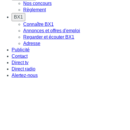
Nos concours
Règlement
BX1
Connaître BX1
Annonces et offres d'emploi
Regarder et écouter BX1
Adresse
Publicité
Contact
Direct tv
Direct radio
Alertez-nous