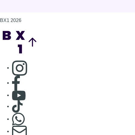
BX1 2026
Back to top
Consulter page Instagram
Consulter page Facebook
Consulter Youtube
Consulter TikTok
Nous rejoindre sur Whatsapp
S'abonner à notre newsletter