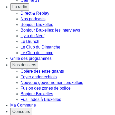
Dernier JT
La radio
Direct & Replay
Nos podcasts
Bonjour Bruxelles
Bonjour Bruxelles: les interviews
Il y a du Neuf
Le Brunch
Le Club du Dimanche
Le Club de l'Immo
Grille des programmes
Nos dossiers
Colère des enseignants
Foyer anderlechtois
Nouveau gouvernement bruxellois
Fusion des zones de police
Bonjour Bruxelles
Fusillades à Bruxelles
Ma Commune
Concours