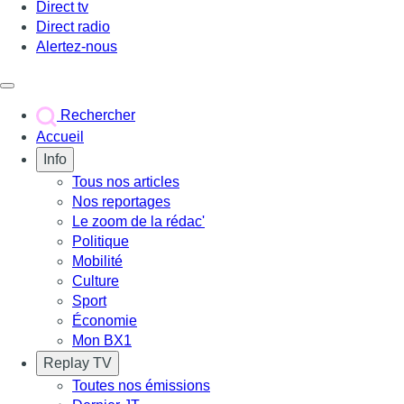
Direct tv
Direct radio
Alertez-nous
Déclencher le menu
Rechercher
Accueil
Info
Tous nos articles
Nos reportages
Le zoom de la rédac'
Politique
Mobilité
Culture
Sport
Économie
Mon BX1
Replay TV
Toutes nos émissions