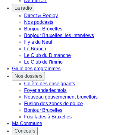
Dernier JT
La radio
Direct & Replay
Nos podcasts
Bonjour Bruxelles
Bonjour Bruxelles: les interviews
Il y a du Neuf
Le Brunch
Le Club du Dimanche
Le Club de l'Immo
Grille des programmes
Nos dossiers
Colère des enseignants
Foyer anderlechtois
Nouveau gouvernement bruxellois
Fusion des zones de police
Bonjour Bruxelles
Fusillades à Bruxelles
Ma Commune
Concours