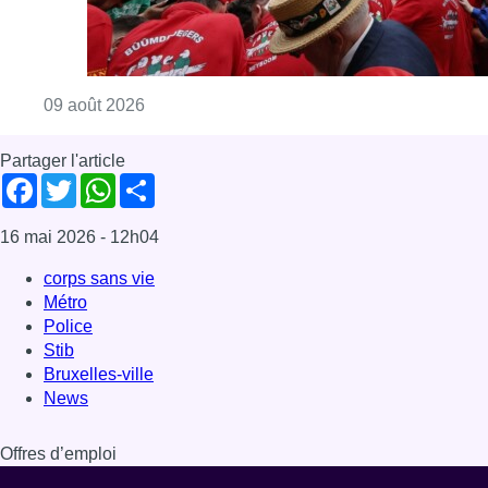
Consulter l'article "La 718e plantation du M
09 août 2026
Partager l'article
Facebook
Twitter
WhatsApp
Share
16 mai 2026
- 12h04
corps sans vie
Métro
Police
Stib
Bruxelles-ville
News
Offres d’emploi