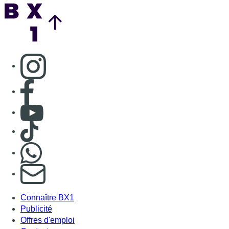
Back to top
Consulter page Instagram
Consulter page Facebook
Consulter Youtube
Consulter TikTok
Nous rejoindre sur Whatsapp
S'abonner à notre newsletter
Connaître BX1
Publicité
Offres d'emploi