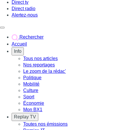
Direct tv
Direct radio
Alertez-nous
Déclencher le menu
Rechercher
Accueil
Info
Tous nos articles
Nos reportages
Le zoom de la rédac'
Politique
Mobilité
Culture
Sport
Économie
Mon BX1
Replay TV
Toutes nos émissions