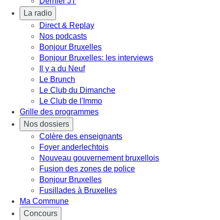
Dernier JT
La radio
Direct & Replay
Nos podcasts
Bonjour Bruxelles
Bonjour Bruxelles: les interviews
Il y a du Neuf
Le Brunch
Le Club du Dimanche
Le Club de l'Immo
Grille des programmes
Nos dossiers
Colère des enseignants
Foyer anderlechtois
Nouveau gouvernement bruxellois
Fusion des zones de police
Bonjour Bruxelles
Fusillades à Bruxelles
Ma Commune
Concours