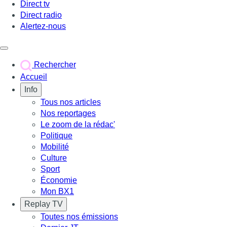
Direct tv
Direct radio
Alertez-nous
Déclencher le menu
Rechercher
Accueil
Info
Tous nos articles
Nos reportages
Le zoom de la rédac'
Politique
Mobilité
Culture
Sport
Économie
Mon BX1
Replay TV
Toutes nos émissions