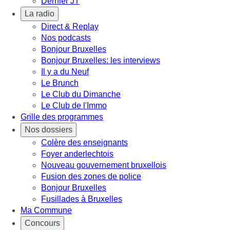
Dernier JT
La radio
Direct & Replay
Nos podcasts
Bonjour Bruxelles
Bonjour Bruxelles: les interviews
Il y a du Neuf
Le Brunch
Le Club du Dimanche
Le Club de l'Immo
Grille des programmes
Nos dossiers
Colère des enseignants
Foyer anderlechtois
Nouveau gouvernement bruxellois
Fusion des zones de police
Bonjour Bruxelles
Fusillades à Bruxelles
Ma Commune
Concours