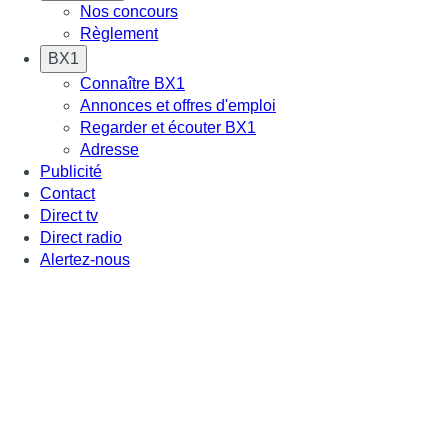
Nos concours
Règlement
BX1
Connaître BX1
Annonces et offres d'emploi
Regarder et écouter BX1
Adresse
Publicité
Contact
Direct tv
Direct radio
Alertez-nous