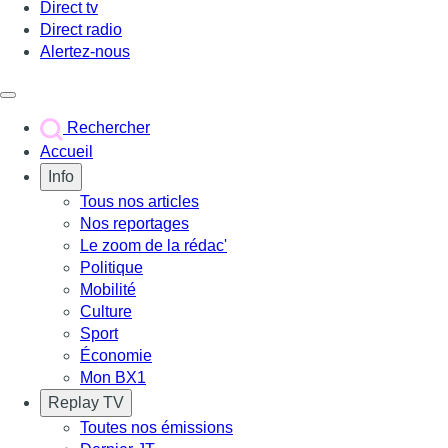
Direct tv
Direct radio
Alertez-nous
Déclencher le menu
Rechercher
Accueil
Info
Tous nos articles
Nos reportages
Le zoom de la rédac'
Politique
Mobilité
Culture
Sport
Économie
Mon BX1
Replay TV
Toutes nos émissions