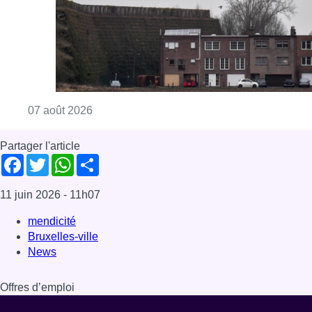
Consulter l'article "Survol de Bruxelles: Be
07 août 2026
Partager l'article
Facebook
Twitter
WhatsApp
Share
11 juin 2026
- 11h07
mendicité
Bruxelles-ville
News
Offres d’emploi