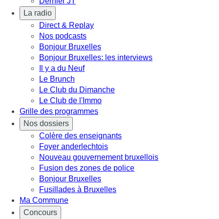
Dernier JT
La radio
Direct & Replay
Nos podcasts
Bonjour Bruxelles
Bonjour Bruxelles: les interviews
Il y a du Neuf
Le Brunch
Le Club du Dimanche
Le Club de l'Immo
Grille des programmes
Nos dossiers
Colère des enseignants
Foyer anderlechtois
Nouveau gouvernement bruxellois
Fusion des zones de police
Bonjour Bruxelles
Fusillades à Bruxelles
Ma Commune
Concours