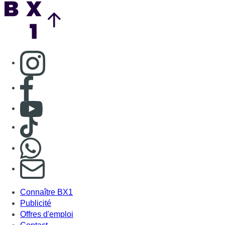
Back to top
Consulter page Instagram
Consulter page Facebook
Consulter Youtube
Consulter TikTok
Nous rejoindre sur Whatsapp
S'abonner à notre newsletter
Connaître BX1
Publicité
Offres d'emploi