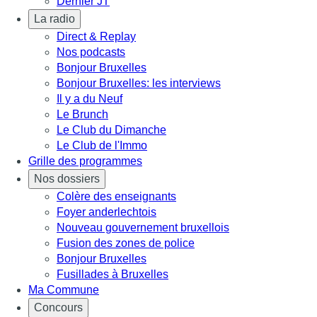
Dernier JT
La radio
Direct & Replay
Nos podcasts
Bonjour Bruxelles
Bonjour Bruxelles: les interviews
Il y a du Neuf
Le Brunch
Le Club du Dimanche
Le Club de l'Immo
Grille des programmes
Nos dossiers
Colère des enseignants
Foyer anderlechtois
Nouveau gouvernement bruxellois
Fusion des zones de police
Bonjour Bruxelles
Fusillades à Bruxelles
Ma Commune
Concours