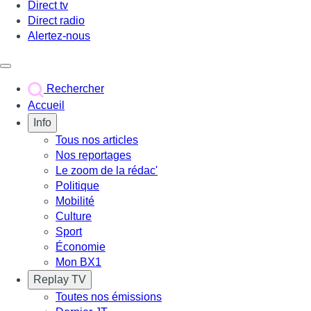
Direct tv
Direct radio
Alertez-nous
Déclencher le menu
Rechercher
Accueil
Info
Tous nos articles
Nos reportages
Le zoom de la rédac'
Politique
Mobilité
Culture
Sport
Économie
Mon BX1
Replay TV
Toutes nos émissions