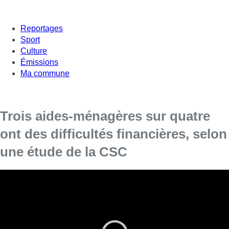
Reportages
Sport
Culture
Émissions
Ma commune
Trois aides-ménagères sur quatre
ont des difficultés financières, selon
une étude de la CSC
La CSC Alimention et Services a mené une
enquête auprès de ses affiliées dans le secteur
des titres-services et leurs conditions ne sont
pas enviables, ressort-il de ce dossier.