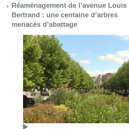
Consulter l'article "Réaménagement de l’ave
05 août 2026
Partager l'article
Facebook
Twitter
WhatsApp
Share
07 octobre 2021
- 12h55
aides-ménagères
CSC
syndicat
News