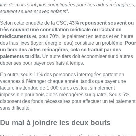
facture inattendue de 1 000 euros est tout simplement
impossible pour trois aides-ménagères sur quatre. Seuls 5%
disposent des fonds nécessaires pour effectuer un tel paiement
sans difficulté.
Du mal à joindre les deux bouts
Mais les résultats sont
“encore plus désolants”
lorsque l’on se
penche sur le cas des aides-ménagères célibataires, déplore la
CSC : 40% de ceux qui font appel à des services de garde
d’enfants souhaiteraient travailler plus d’heures si ce service
était moins cher. Les revenus supplémentaires dégagés en
travaillant plus d’heures ne compensent en effet pas les coûts
liés à la garde d’enfants. D’ailleurs,
90% des aides-
ménagères célibataires (93% des célibataires avec enfants)
éprouvent chaque mois des difficultés à joindre les deux
bouts
et 53% des aides-ménagères célibataires repoussent
souvent, voire très souvent une consultation médicale ou
l’achat de médicaments en raison de leurs coûts.