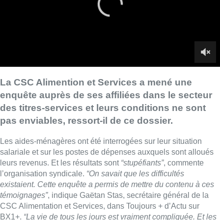
Les aides-ménagères ont été interrogées sur leur situation
salariale et sur les postes de dépenses auxquels sont alloués
leurs revenus. Et les résultats sont
“stupéfiants”
, commente
l’organisation syndicale.
“On savait que les difficultés
existaient. Cette enquête a permis de mettre du contenu à ces
témoignages”
, indique Gaëtan Stas, secrétaire général de la
CSC Alimentation et Services, dans Toujours + d’Actu sur
BX1+.
“La vie de tous les jours est vraiment compliquée. Et les
fins de mois sont plus compliquées pour ces aides-ménagères,
souvent seules et avec enfants”
.
Selon cette enquête de la CSC,
43% repoussent souvent ou
très souvent une consultation médicale ou l’achat de
médicaments
et, pour 70%, le paiement en temps et en heure
des frais fixes (loyer, énergie, eau) constitue un problème.
Pour
un tiers des aides-ménagères, cela se traduit par des
paiements tardifs
. Un autre tiers doit économiser sur d’autres
dépenses pour payer ces frais à temps.
En outre, seuls 11% des personnes interrogées partent en
vacances à l’étranger chaque année, tandis que payer une