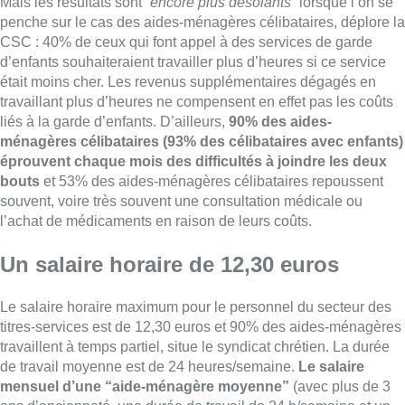
Un salaire horaire de 12,30 euros
Le salaire horaire maximum pour le personnel du secteur des
titres-services est de 12,30 euros et 90% des aides-ménagères
travaillent à temps partiel, situe le syndicat chrétien. La durée
de travail moyenne est de 24 heures/semaine.
Le salaire
mensuel d’une “aide-ménagère moyenne”
(avec plus de 3
ans d’ancienneté, une durée de travail de 24 h/semaine et un
ou une partenaire disposant d’un salaire)
s’élève à 1 279
euros brut
, soit 1 170 euros net. Pour les célibataires avec
deux enfants, le salaire net est de 23 euros de plus seulement.
À titre de comparaison, le salaire horaire le plus bas dans le
secteur du nettoyage, dans lequel les activités sont similaires,
est de 13,66 euros et les salaires y sont supérieurs en
moyenne de plus de 2 euros par heure à ceux du secteur des
titres-services, conclut le syndicat.
(avec Belga, photo
d’illustration : BX1)
■ Interview de
Gaëtan Stas
, secrétaire général de la