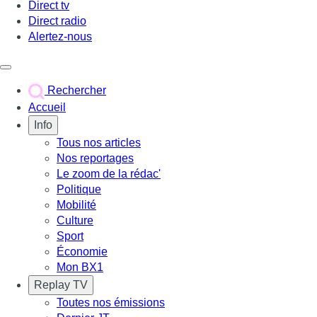
Direct tv
Direct radio
Alertez-nous
Déclencher le menu
Rechercher
Accueil
Info
Tous nos articles
Nos reportages
Le zoom de la rédac'
Politique
Mobilité
Culture
Sport
Économie
Mon BX1
Replay TV
Toutes nos émissions