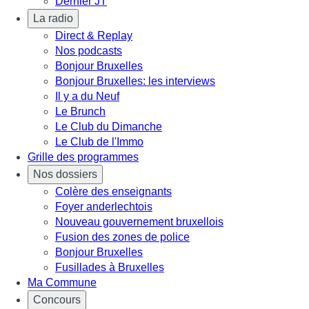
Dernier JT
La radio
Direct & Replay
Nos podcasts
Bonjour Bruxelles
Bonjour Bruxelles: les interviews
Il y a du Neuf
Le Brunch
Le Club du Dimanche
Le Club de l'Immo
Grille des programmes
Nos dossiers
Colère des enseignants
Foyer anderlechtois
Nouveau gouvernement bruxellois
Fusion des zones de police
Bonjour Bruxelles
Fusillades à Bruxelles
Ma Commune
Concours