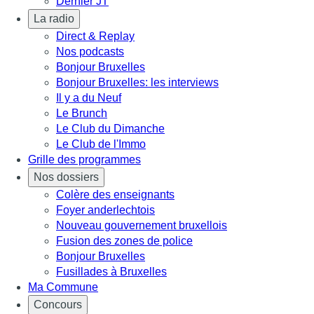
Dernier JT
La radio
Direct & Replay
Nos podcasts
Bonjour Bruxelles
Bonjour Bruxelles: les interviews
Il y a du Neuf
Le Brunch
Le Club du Dimanche
Le Club de l'Immo
Grille des programmes
Nos dossiers
Colère des enseignants
Foyer anderlechtois
Nouveau gouvernement bruxellois
Fusion des zones de police
Bonjour Bruxelles
Fusillades à Bruxelles
Ma Commune
Concours