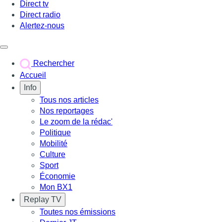
Direct tv
Direct radio
Alertez-nous
Déclencher le menu
Rechercher
Accueil
Info
Tous nos articles
Nos reportages
Le zoom de la rédac'
Politique
Mobilité
Culture
Sport
Économie
Mon BX1
Replay TV
Toutes nos émissions