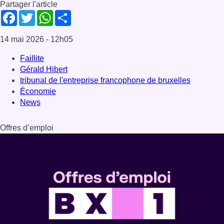
Partager l'article
Facebook
Twitter
WhatsApp
Share
14 mai 2026
- 12h05
Faillite
Gérald Hibert
tribunal de l'entreprise francophone de bruxelles
Économie
News
Offres d’emploi