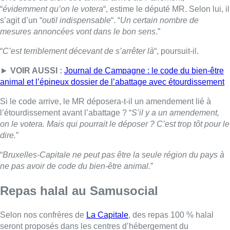
“
Bruxelles-Capitale ne peut pas être la seule région du pays à
ne pas avoir de code du bien-être animal.
”
Repas halal au Samusocial
Selon nos confrères de
La Capitale
, des repas 100 % halal
seront proposés dans les centres d’hébergement du
Samusocial. Georges-Louis Bouchez trouve cela scandaleux.
“
Je ne comprends pas pourquoi on ne maintient pas la
possibilité de choisir
“, estime Gaëtan Van Goidsenhoven. “
Le
vivre ensemble, c’est respecter une forme d’altérité
.”
◼︎
Gaëtan Van Goidsenhoven
, député bruxellois (MR),
au micro de
Fabrice Grosfilley
Lire aussi :
Météo: du soleil et jusqu’à 28°C ce