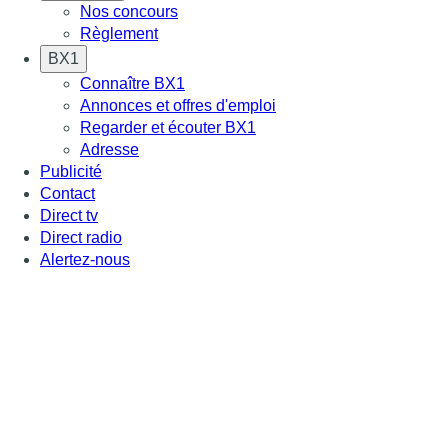
Nos concours
Règlement
BX1
Connaître BX1
Annonces et offres d'emploi
Regarder et écouter BX1
Adresse
Publicité
Contact
Direct tv
Direct radio
Alertez-nous