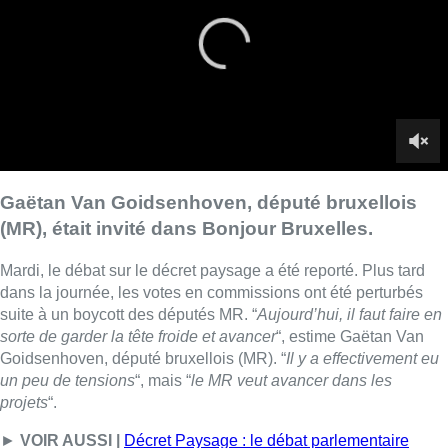
Mardi, le débat sur le décret paysage a été reporté. Plus tard
dans la journée, les votes en commissions ont été perturbés
suite à un boycott des députés MR. “
Aujourd’hui, il faut faire en
sorte de garder la tête froide et avancer
“, estime Gaëtan Van
Goidsenhoven, député bruxellois (MR). “
Il y a effectivement eu
un peu de tensions
“, mais “
le MR veut avancer dans les
projets
“.
►
VOIR AUSSI |
Décret Paysage : le débat parlementaire
reporté à l’initiative du PS et d’Ecolo
Si une majorité alternative se forme pour le décret paysage, “
je
crois qu’il y aura une crise majeure
“. Pour Gaëtan Van
Goidsenhoven, il faut maintenir le décret. “
Les craintes
exprimées par la FEF sont hors de propos
.” Il poursuit : “
Ce
n’est pas parce qu’il y a une pression pré-électorale qu’il faut
tout modifier
“.
►
VOIR AUSSI |
Les votes en commissions du Parlement de
la Fédération Wallonie-Bruxelles perturbés par le boycott des
députés MR