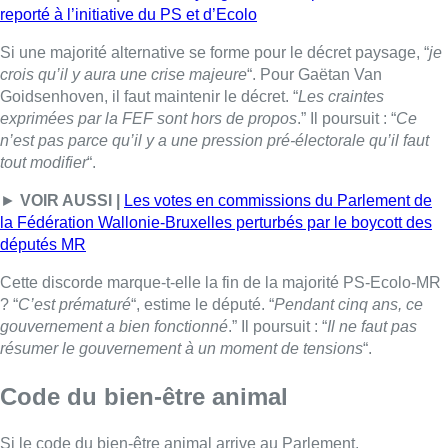
Cette discorde marque-t-elle la fin de la majorité PS-Ecolo-MR
? “
C’est prématuré
“, estime le député. “
Pendant cinq ans, ce
gouvernement a bien fonctionné
.” Il poursuit : “
Il ne faut pas
résumer le gouvernement à un moment de tensions
“.
Code du bien-être animal
Si le code du bien-être animal arrive au Parlement,
“
évidemment qu’on le votera
“, estime le député MR. Selon lui, il
s’agit d’un “
outil indispensable
“. “
Un certain nombre de
mesures annoncées vont dans le bon sens
.”
“
C’est terriblement décevant de s’arrêter là
“, poursuit-il.
►
VOIR AUSSI :
Journal de Campagne : le code du bien-être
animal et l’épineux dossier de l’abattage avec étourdissement
Si le code arrive, le MR déposera-t-il un amendement lié à
l’étourdissement avant l’abattage ? “
S’il y a un amendement,
on le votera. Mais qui pourrait le déposer ? C’est trop tôt pour le
dire.
”