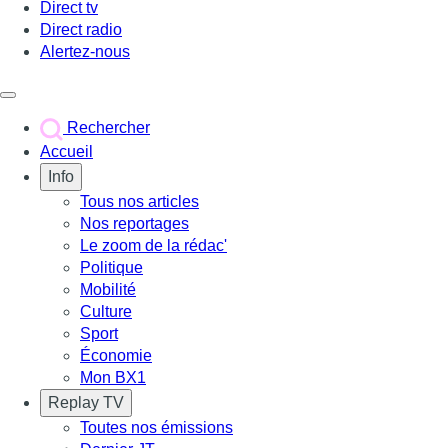
Direct tv
Direct radio
Alertez-nous
Déclencher le menu
Rechercher
Accueil
Info
Tous nos articles
Nos reportages
Le zoom de la rédac'
Politique
Mobilité
Culture
Sport
Économie
Mon BX1
Replay TV
Toutes nos émissions