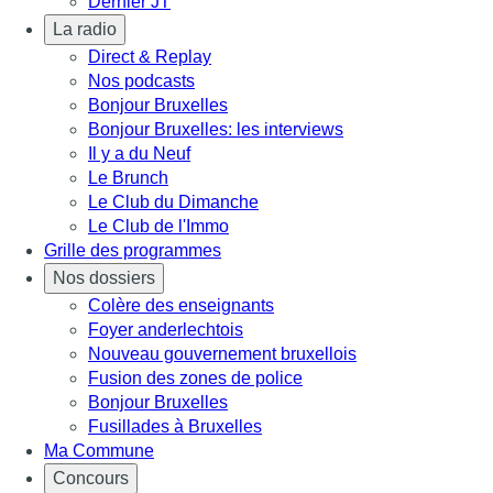
Dernier JT
La radio
Direct & Replay
Nos podcasts
Bonjour Bruxelles
Bonjour Bruxelles: les interviews
Il y a du Neuf
Le Brunch
Le Club du Dimanche
Le Club de l'Immo
Grille des programmes
Nos dossiers
Colère des enseignants
Foyer anderlechtois
Nouveau gouvernement bruxellois
Fusion des zones de police
Bonjour Bruxelles
Fusillades à Bruxelles
Ma Commune
Concours