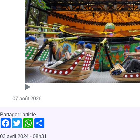
Consulter l'article "Foire du Midi: les visite
07 août 2026
Partager l'article
Facebook
Twitter
WhatsApp
Share
03 avril 2024
- 08h31
Modifié le
13 août 2024
- 15h41
code du bien-être animal
décret paysage
Gaëtan Van Goidsenhoven
MR
Bonjour Bruxelles
News
Offres d’emploi