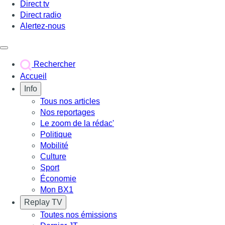
Direct tv
Direct radio
Alertez-nous
Déclencher le menu
Rechercher
Accueil
Info
Tous nos articles
Nos reportages
Le zoom de la rédac'
Politique
Mobilité
Culture
Sport
Économie
Mon BX1
Replay TV
Toutes nos émissions