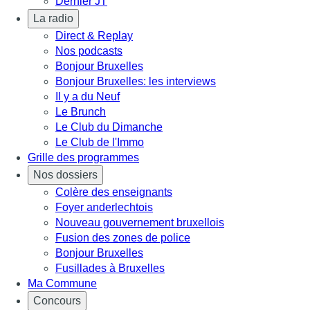
Dernier JT
La radio
Direct & Replay
Nos podcasts
Bonjour Bruxelles
Bonjour Bruxelles: les interviews
Il y a du Neuf
Le Brunch
Le Club du Dimanche
Le Club de l'Immo
Grille des programmes
Nos dossiers
Colère des enseignants
Foyer anderlechtois
Nouveau gouvernement bruxellois
Fusion des zones de police
Bonjour Bruxelles
Fusillades à Bruxelles
Ma Commune
Concours