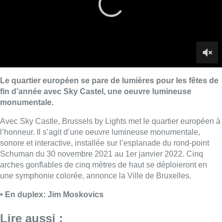
sonore et interactive, installée sur l’esplanade du rond-point
Schuman
du 30 novembre 2021 au 1er janvier 2022. Cinq
arches gonflables de cinq mètres de haut se déploieront en
une symphonie colorée, annonce la Ville de Bruxelles.
• En duplex: Jim Moskovics
Lire aussi :
Au Meyboom, l’hommage aux
Compagnons de Saint-Laurent
disparus et aux enfants des Bas-
Fonds