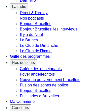
Dernier JT
La radio
Direct & Replay
Nos podcasts
Bonjour Bruxelles
Bonjour Bruxelles: les interviews
Il y a du Neuf
Le Brunch
Le Club du Dimanche
Le Club de l'Immo
Grille des programmes
Nos dossiers
Colère des enseignants
Foyer anderlechtois
Nouveau gouvernement bruxellois
Fusion des zones de police
Bonjour Bruxelles
Fusillades à Bruxelles
Ma Commune
Concours