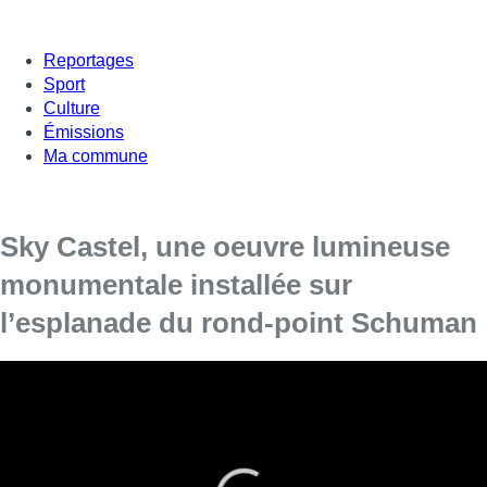
Reportages
Sport
Culture
Émissions
Ma commune
Sky Castel, une oeuvre lumineuse
monumentale installée sur
l’esplanade du rond-point Schuman
Le quartier européen se pare de lumières pour les fêtes de
fin d’année avec Sky Castel, une oeuvre lumineuse
monumentale.
Avec Sky Castle, Brussels by Lights met le quartier européen à
l’honneur. Il s’agit d’une oeuvre lumineuse monumentale,