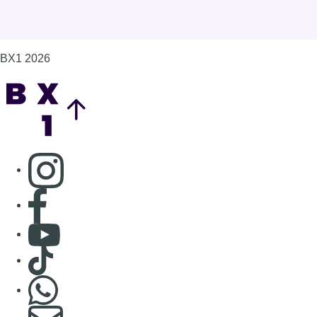
Consulter page Facebook
Consulter Youtube
Consulter TikTok
Nous rejoindre sur Whatsapp
S'abonner à notre newsletter
Connaître BX1
Publicité
Offres d'emploi
Contact
Mentions légales
Politique de cookies (UE)
Gérer les cookies