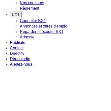
Nos concours
Règlement
BX1
Connaître BX1
Annonces et offres d'emploi
Regarder et écouter BX1
Adresse
Publicité
Contact
Direct tv
Direct radio
Alertez-nous