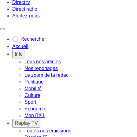
Direct tv
Direct radio
Alertez-nous
Déclencher le menu
Rechercher
Accueil
Info
Tous nos articles
Nos reportages
Le zoom de la rédac'
Politique
Mobilité
Culture
Sport
Économie
Mon BX1
Replay TV
Toutes nos émissions