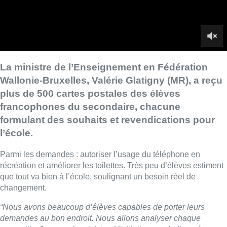
Parmi les demandes : autoriser l’usage du téléphone en
récréation et améliorer les toilettes. Très peu d’élèves estiment
que tout va bien à l’école, soulignant un besoin réel de
changement.
“Nous avons beaucoup d’élèves capables de porter leurs
demandes au bon endroit. Nous allons analyser chaque
proposition”
, assure la ministre. L’initiative, symbolique à
l’occasion de Saint-Nicolas, montre l’attente des jeunes pour
un règlement plus moderne et des réformes promises.
■ Reportage de
Jamila Saïdi M’Rabet, Charles Carpreau et
Manu Carpiaux
Lire aussi :
Le siège bruxellois d’AXA fermé
plusieurs jours après une