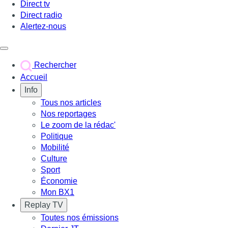
Direct tv
Direct radio
Alertez-nous
Déclencher le menu
Rechercher
Accueil
Info
Tous nos articles
Nos reportages
Le zoom de la rédac'
Politique
Mobilité
Culture
Sport
Économie
Mon BX1
Replay TV
Toutes nos émissions