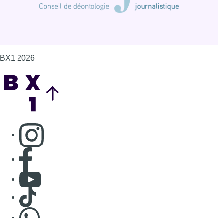
Consulter page Facebook
Consulter Youtube
Consulter TikTok
Nous rejoindre sur Whatsapp
S'abonner à notre newsletter
Connaître BX1
Publicité
Offres d'emploi
Contact
Mentions légales
Politique de cookies (UE)
Gérer les cookies