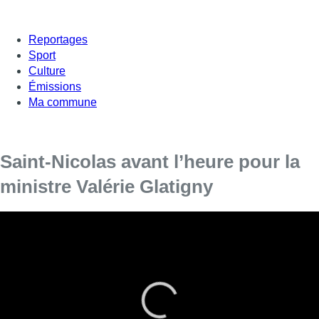
Reportages
Sport
Culture
Émissions
Ma commune
Saint-Nicolas avant l’heure pour la
ministre Valérie Glatigny
La ministre de l’Enseignement en Fédération
Wallonie-Bruxelles, Valérie Glatigny (MR), a reçu
plus de 500 cartes postales des élèves
francophones du secondaire, chacune
formulant des souhaits et revendications pour
l’école.