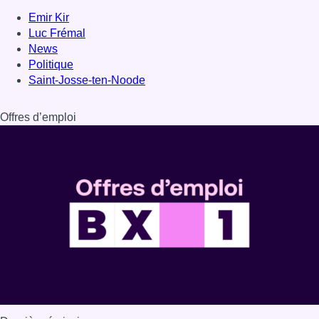
Emir Kir
Luc Frémal
News
Politique
Saint-Josse-ten-Noode
Offres d’emploi