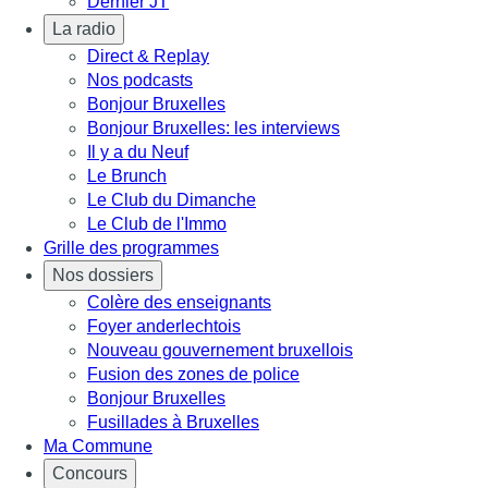
Dernier JT
La radio
Direct & Replay
Nos podcasts
Bonjour Bruxelles
Bonjour Bruxelles: les interviews
Il y a du Neuf
Le Brunch
Le Club du Dimanche
Le Club de l'Immo
Grille des programmes
Nos dossiers
Colère des enseignants
Foyer anderlechtois
Nouveau gouvernement bruxellois
Fusion des zones de police
Bonjour Bruxelles
Fusillades à Bruxelles
Ma Commune
Concours