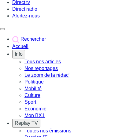
Direct tv
Direct radio
Alertez-nous
Déclencher le menu
Rechercher
Accueil
Info
Tous nos articles
Nos reportages
Le zoom de la rédac'
Politique
Mobilité
Culture
Sport
Économie
Mon BX1
Replay TV
Toutes nos émissions