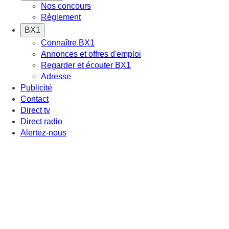
Nos concours
Règlement
BX1
Connaître BX1
Annonces et offres d'emploi
Regarder et écouter BX1
Adresse
Publicité
Contact
Direct tv
Direct radio
Alertez-nous