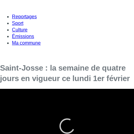
Reportages
Sport
Culture
Émissions
Ma commune
Saint-Josse : la semaine de quatre
jours en vigueur ce lundi 1er février
Le système bénéficie à l’ensemble du personnel communal
âgé de plus de 55 ans qui en fait la demande.
Employée depuis des années à la commune, Baia (57 ans),
bénéficiera ainsi dès la semaine prochaine d’une adaptation
d’horaire sans perte de salaire ni de pension. Elle est ravie
:
“Cela permettra de continuer à être performante et continuer à