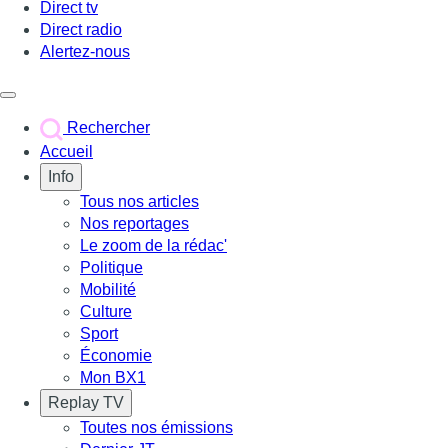
Direct tv
Direct radio
Alertez-nous
Déclencher le menu
Rechercher
Accueil
Info
Tous nos articles
Nos reportages
Le zoom de la rédac'
Politique
Mobilité
Culture
Sport
Économie
Mon BX1
Replay TV
Toutes nos émissions