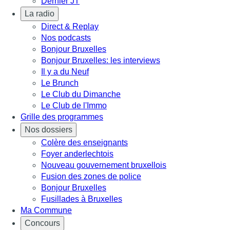
Dernier JT
La radio
Direct & Replay
Nos podcasts
Bonjour Bruxelles
Bonjour Bruxelles: les interviews
Il y a du Neuf
Le Brunch
Le Club du Dimanche
Le Club de l'Immo
Grille des programmes
Nos dossiers
Colère des enseignants
Foyer anderlechtois
Nouveau gouvernement bruxellois
Fusion des zones de police
Bonjour Bruxelles
Fusillades à Bruxelles
Ma Commune
Concours