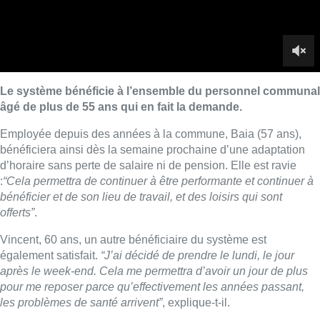
bénéficier et de son lieu de travail, et des loisirs qui sont
offerts”
.
Vincent, 60 ans, un autre bénéficiaire du système est
également satisfait.
“J’ai décidé de prendre le lundi, le jour
après le week-end. Cela me permettra d’avoir un jour de plus
pour me reposer parce qu’effectivement les années passant,
les problèmes de santé arrivent”
, explique-t-il.
Le bourgmestre tenoodois Emir Kir (indépendant) explique que
la commune compte également créer 20 postes
compensatoires destinés à des demandeurs d’emploi.
“C’est
l’occasion aussi d’apporter une réponse aux problèmes
d’emploi. Vous savez qu’aujourd’hui avec la digitalisation et la
robotisation, il va y avoir une destruction massive d’emploi et
les jeunes peinent à trouver du travail”,
indique-t-il.
Au total, 20% des employés communaux pourraient être
concernés.
■ Reportage de
Mickael Scholze
,
Marjorie Fellinger
et
Lucas
Peyskens