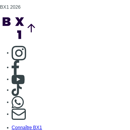
Consulter TikTok
Nous rejoindre sur Whatsapp
S'abonner à notre newsletter
Connaître BX1
Publicité
Offres d'emploi
Contact
Mentions légales
Politique de cookies (UE)
Gérer les cookies