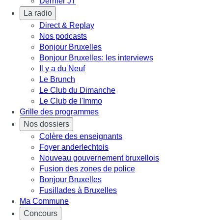
Dernier JT
La radio
Direct & Replay
Nos podcasts
Bonjour Bruxelles
Bonjour Bruxelles: les interviews
Il y a du Neuf
Le Brunch
Le Club du Dimanche
Le Club de l'Immo
Grille des programmes
Nos dossiers
Colère des enseignants
Foyer anderlechtois
Nouveau gouvernement bruxellois
Fusion des zones de police
Bonjour Bruxelles
Fusillades à Bruxelles
Ma Commune
Concours