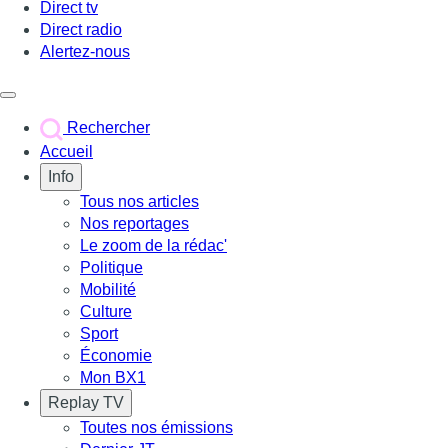
Direct tv
Direct radio
Alertez-nous
Déclencher le menu
Rechercher
Accueil
Info
Tous nos articles
Nos reportages
Le zoom de la rédac'
Politique
Mobilité
Culture
Sport
Économie
Mon BX1
Replay TV
Toutes nos émissions