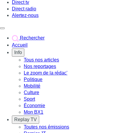
Direct tv
Direct radio
Alertez-nous
Déclencher le menu
Rechercher
Accueil
Info
Tous nos articles
Nos reportages
Le zoom de la rédac'
Politique
Mobilité
Culture
Sport
Économie
Mon BX1
Replay TV
Toutes nos émissions