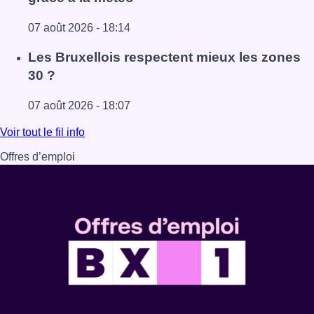
07 août 2026 - 18:14
Lire l'article Foire du Midi: les visiteurs au rendez-vous g
Les Bruxellois respectent mieux les zones
30 ?
07 août 2026 - 18:07
Lire l'article Les Bruxellois respectent mieux les zones 30
Voir tout le fil info
Offres d’emploi