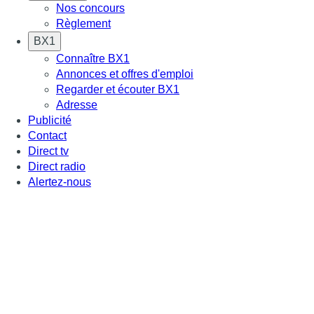
Nos concours
Règlement
BX1
Connaître BX1
Annonces et offres d'emploi
Regarder et écouter BX1
Adresse
Publicité
Contact
Direct tv
Direct radio
Alertez-nous