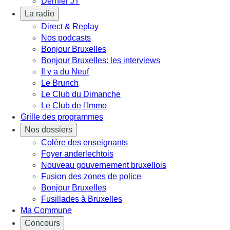
Dernier JT
La radio
Direct & Replay
Nos podcasts
Bonjour Bruxelles
Bonjour Bruxelles: les interviews
Il y a du Neuf
Le Brunch
Le Club du Dimanche
Le Club de l'Immo
Grille des programmes
Nos dossiers
Colère des enseignants
Foyer anderlechtois
Nouveau gouvernement bruxellois
Fusion des zones de police
Bonjour Bruxelles
Fusillades à Bruxelles
Ma Commune
Concours