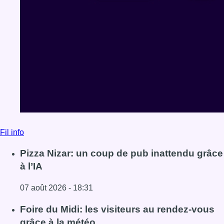
Fil info
Pizza Nizar: un coup de pub inattendu grâce
à l’IA
07 août 2026 - 18:31
Lire l'article Pizza Nizar: un coup de pub inattendu grâce à
Foire du Midi: les visiteurs au rendez-vous
grâce à la météo