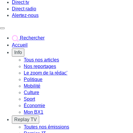
Direct tv
Direct radio
Alertez-nous
Déclencher le menu
Rechercher
Accueil
Info
Tous nos articles
Nos reportages
Le zoom de la rédac'
Politique
Mobilité
Culture
Sport
Économie
Mon BX1
Replay TV
Toutes nos émissions