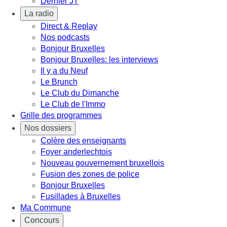
Dernier JT
La radio
Direct & Replay
Nos podcasts
Bonjour Bruxelles
Bonjour Bruxelles: les interviews
Il y a du Neuf
Le Brunch
Le Club du Dimanche
Le Club de l'Immo
Grille des programmes
Nos dossiers
Colère des enseignants
Foyer anderlechtois
Nouveau gouvernement bruxellois
Fusion des zones de police
Bonjour Bruxelles
Fusillades à Bruxelles
Ma Commune
Concours